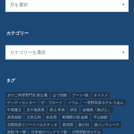
カテゴリー
タグ
きのこ料理専門店 創士庵
はづ別館
アート+旅
オススメ
ゲッティセンター
ザ・ブロード
ソウル
一里野高原ホテル ろあん
中尾隆之
五十嵐英美
井上 年央
伊豆
会報紙『旅びと』
原美術館
土井正和
奈良県
奥飛騨の宿 故郷
平山旅館
当間高原リゾートベルナティオ
新潟県
旅の日
旅ペンウォーク
旅館 洋々閣
日本旅のペンクラブ賞
日間賀観光ホテル