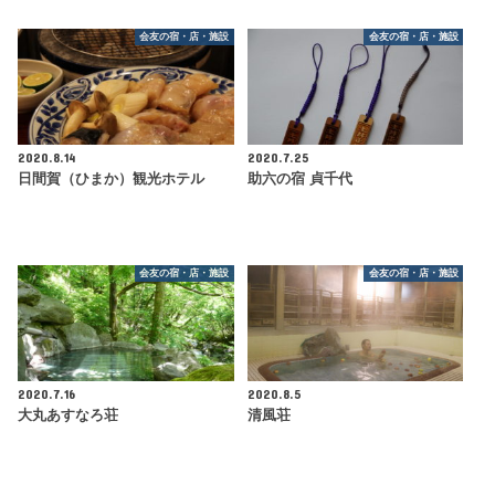
会友の宿・店・施設
会友の宿・店・施設
2020.8.14
2020.7.25
日間賀（ひまか）観光ホテル
助六の宿 貞千代
会友の宿・店・施設
会友の宿・店・施設
2020.7.16
2020.8.5
大丸あすなろ荘
清風荘