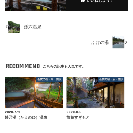
いいねしよう！
孫六温泉
ふけの湯
RECOMMEND
こちらの記事も人気です。
会友の宿・店・施設
会友の宿・店・施設
2020.7.11
2020.8.3
妙乃湯（たえのゆ）温泉
旅館すぎもと