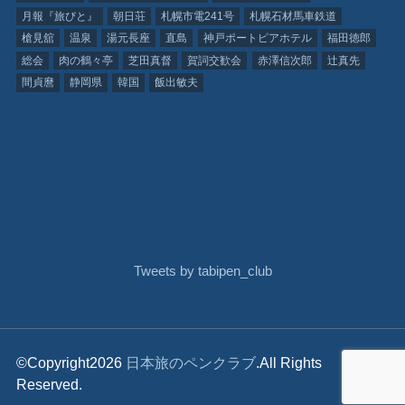
月報『旅びと』
朝日荘
札幌市電241号
札幌石材馬車鉄道
槍見舘
温泉
湯元長座
直島
神戸ポートピアホテル
福田徳郎
総会
肉の鶴々亭
芝田真督
賀詞交歓会
赤澤信次郎
辻真先
間貞麿
静岡県
韓国
飯出敏夫
Tweets by tabipen_club
©Copyright2026
日本旅のペンクラブ
.All Rights
Reserved.