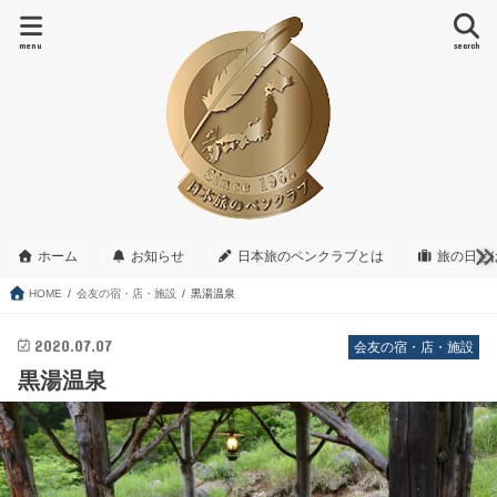
menu
search
ホーム
お知らせ
日本旅のペンクラブとは
旅の日と
HOME
会友の宿・店・施設
黒湯温泉
2020.07.07
会友の宿・店・施設
黒湯温泉