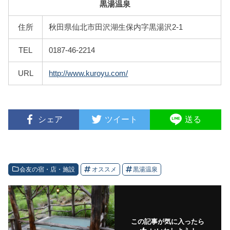
黒湯温泉
住所
秋田県仙北市田沢湖生保内字黒湯沢2-1
TEL
0187-46-2214
URL
http://www.kuroyu.com/
シェア
ツイート
送る
会友の宿・店・施設
オススメ
黒湯温泉
この記事が気に入ったら