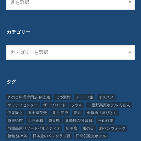
カテゴリー
タグ
きのこ料理専門店 創士庵
はづ別館
アート+旅
オススメ
ゲッティセンター
ザ・ブロード
ソウル
一里野高原ホテル ろあん
中尾隆之
五十嵐英美
井上 年央
伊豆
会報紙『旅びと』
原美術館
土井正和
奈良県
奥飛騨の宿 故郷
平山旅館
当間高原リゾートベルナティオ
新潟県
旅の日
旅ペンウォーク
旅館 洋々閣
日本旅のペンクラブ賞
日間賀観光ホテル