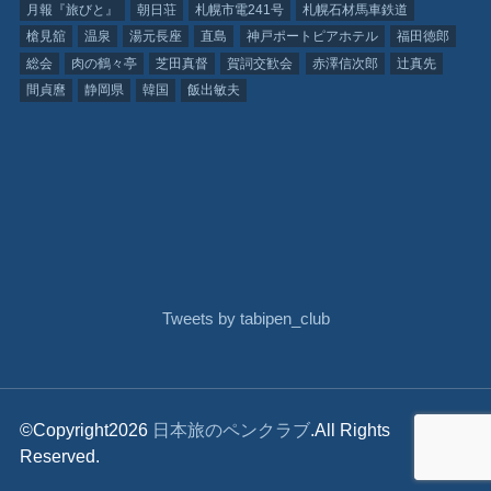
月報『旅びと』
朝日荘
札幌市電241号
札幌石材馬車鉄道
槍見舘
温泉
湯元長座
直島
神戸ポートピアホテル
福田徳郎
総会
肉の鶴々亭
芝田真督
賀詞交歓会
赤澤信次郎
辻真先
間貞麿
静岡県
韓国
飯出敏夫
Tweets by tabipen_club
©Copyright2026
日本旅のペンクラブ
.All Rights
Reserved.