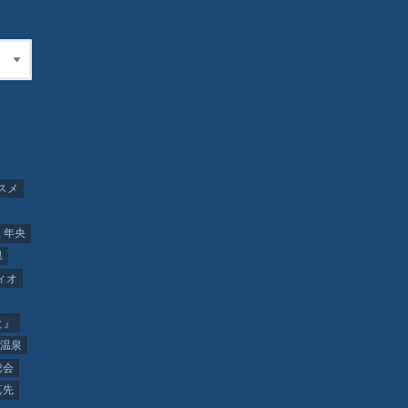
スメ
 年央
県
ィオ
と』
温泉
総会
真先