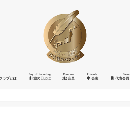
Day of traveling
Member
Friends
Direc
クラブとは
旅の日とは
会員
会友
代表会員
日本旅のペンクラブ賞