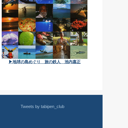
▶地球の島めぐり 旅の鉄人 池内嘉正
Tweets by tabipen_club