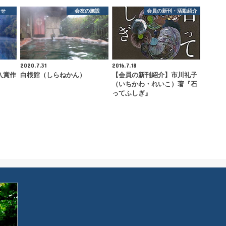
らせ
会友の施設
会員の新刊・活動紹介
2020.7.31
2016.7.18
入賞作
白根館（しらねかん）
【会員の新刊紹介】市川礼子
（いちかわ・れいこ）著『石
ってふしぎ』