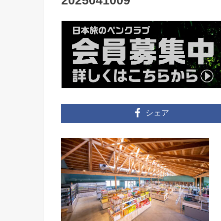
2025041009
シェア