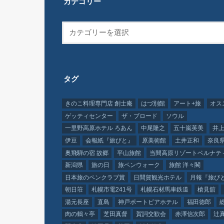
カテゴリー
タグ
きのこ料理専門店 創士庵
はづ別館
アート+旅
オス
ゲッティセンター
ザ・ブロード
ソウル
一里野高原ホテル ろあん
中尾隆之
五十嵐英美
井上
伊豆
会報紙『旅びと』
原美術館
土井正和
奈良
奥飛騨の宿 故郷
平山旅館
当間高原リゾートベルナテ
新潟県
旅の日
旅ペンウォーク
旅館 洋々閣
日本旅のペンクラブ賞
日間賀観光ホテル
月報『旅び
朝日荘
札幌市電241号
札幌石材馬車鉄道
槍見舘
湯元長座
直島
神戸ポートピアホテル
福田徳郎
肉の鶴々亭
芝田真督
賀詞交歓会
赤澤信次郎
辻