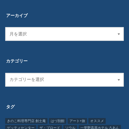
アーカイブ
カテゴリー
タグ
きのこ料理専門店 創士庵
はづ別館
アート+旅
オススメ
ゲッティセンター
ザ・ブロード
ソウル
一里野高原ホテル ろあん