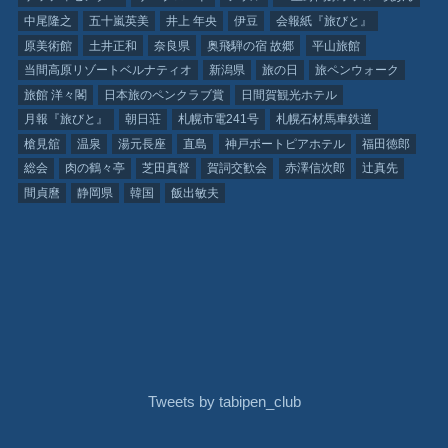
中尾隆之
五十嵐英美
井上 年央
伊豆
会報紙『旅びと』
原美術館
土井正和
奈良県
奥飛騨の宿 故郷
平山旅館
当間高原リゾートベルナティオ
新潟県
旅の日
旅ペンウォーク
旅館 洋々閣
日本旅のペンクラブ賞
日間賀観光ホテル
月報『旅びと』
朝日荘
札幌市電241号
札幌石材馬車鉄道
槍見舘
温泉
湯元長座
直島
神戸ポートピアホテル
福田徳郎
総会
肉の鶴々亭
芝田真督
賀詞交歓会
赤澤信次郎
辻真先
間貞麿
静岡県
韓国
飯出敏夫
Tweets by tabipen_club