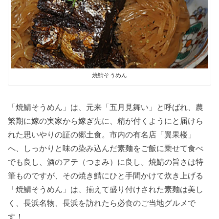
焼鯖そうめん
「焼鯖そうめん」は、元来「五月見舞い」と呼ばれ、農
繁期に嫁の実家から嫁ぎ先に、精が付くようにと届けら
れた思いやりの証の郷土食。市内の有名店「翼果楼」
へ、しっかりと味の染み込んだ素麺をご飯に乗せて食べ
でも良し、酒のアテ（つまみ）に良し。焼鯖の旨さは特
筆ものですが、その焼き鯖にひと手間かけて炊き上げる
「焼鯖そうめん」は、揃えて盛り付けされた素麺は美し
く、長浜名物、長浜を訪れたら必食のご当地グルメで
す！