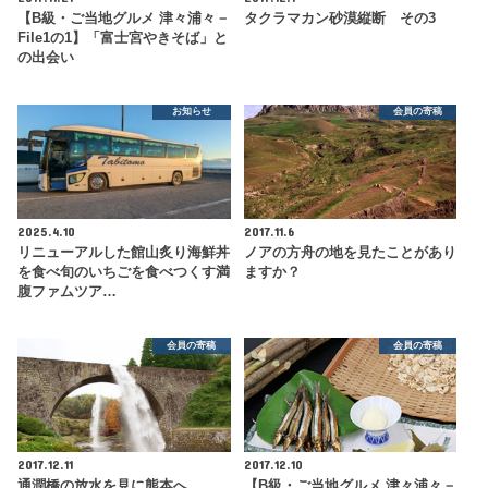
【B級・ご当地グルメ 津々浦々－
タクラマカン砂漠縦断 その3
File1の1】「富士宮やきそば」と
の出会い
お知らせ
会員の寄稿
2025.4.10
2017.11.6
リニューアルした館山炙り海鮮丼
ノアの方舟の地を見たことがあり
を食べ旬のいちごを食べつくす満
ますか？
腹ファムツア…
会員の寄稿
会員の寄稿
2017.12.11
2017.12.10
通潤橋の放水を見に熊本へ
【B級・ご当地グルメ 津々浦々－