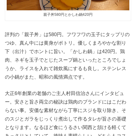
親子丼580円とかしわ鍋420円
評判の「親子丼」は580円。フワフワの玉子にタップリの
つゆ、真ん中には黄身がポトリ。優しくまろやかな割り
下（出汁）でホントに旨い。「かしわ鍋」は420円。鶏
肉、ネギを玉子でとじたスープ鍋といったところでしょ
うか、ライスを入れて雑炊風にするも良し。ステンレス
の小鍋がまた、昭和の風情満点です。
大正6年創業の老舗のご主人村田信治さんにインタビュ
ー。安さと旨さ両立の秘訣は鶏肉のブランドにはこだわ
らない事。安価な素材ながら丁寧にスジを取り除き、そ
のスジとガラをじっくり煮出して作るタレが旨さの基礎
となります。なるほど食にうるさい関西と頷ける軽くて
あっさりとしていて、後味も素晴らしい。どちらもコス