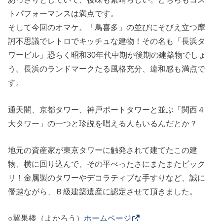
トパフォーマンスは満点です。
そして今回のオマケ。「鳥喜多」の並びにそびえ立つ摩
訶不思議でレトロでキッチュな建物！その名も「長浜タ
ワービル」恐らく昭和30年代中期か後期の建築物でしょ
う。長浜のランドマークたる風格充分、違和感も満点で
す。
通天閣、京都タワー、神戸ポートタワーと並ぶ「関西４
大タワー」の一つと珍説を唱える人もいるんだとか？
地元の資産家が東京タワーに触発されて建てたこの建
物、横に回り込んで、その平べったさにまたまたビック
リ！金属製のタワーやデコラティブな手すりなど、誠に
僭越ながら、Ｂ級建築遺産に認定させて頂きました。
○翼果楼（よかろう）
ホームページ