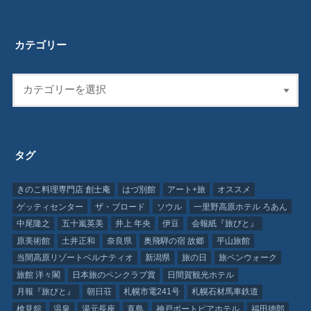
カテゴリー
タグ
きのこ料理専門店 創士庵
はづ別館
アート+旅
オススメ
ゲッティセンター
ザ・ブロード
ソウル
一里野高原ホテル ろあん
中尾隆之
五十嵐英美
井上 年央
伊豆
会報紙『旅びと』
原美術館
土井正和
奈良県
奥飛騨の宿 故郷
平山旅館
当間高原リゾートベルナティオ
新潟県
旅の日
旅ペンウォーク
旅館 洋々閣
日本旅のペンクラブ賞
日間賀観光ホテル
月報『旅びと』
朝日荘
札幌市電241号
札幌石材馬車鉄道
槍見舘
温泉
湯元長座
直島
神戸ポートピアホテル
福田徳郎