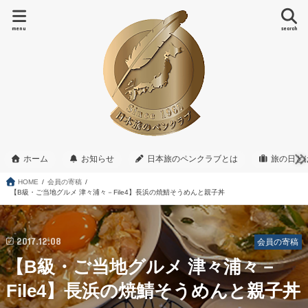
menu
search
ホーム
お知らせ
日本旅のペンクラブとは
旅の日と
HOME
会員の寄稿
【B級・ご当地グルメ 津々浦々－File4】長浜の焼鯖そうめんと親子丼
2017.12.08
会員の寄稿
【B級・ご当地グルメ 津々浦々－
File4】長浜の焼鯖そうめんと親子丼