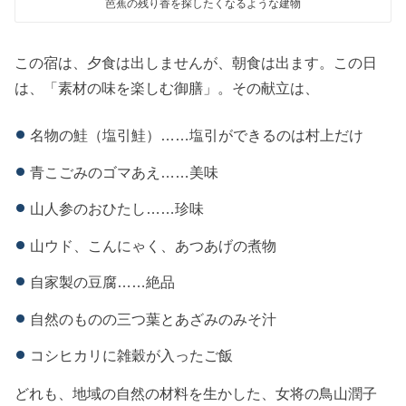
芭蕉の残り香を探したくなるような建物
この宿は、夕食は出しませんが、朝食は出ます。この日
は、「素材の味を楽しむ御膳」。その献立は、
名物の鮭（塩引鮭）……塩引ができるのは村上だけ
青こごみのゴマあえ……美味
山人参のおひたし……珍味
山ウド、こんにゃく、あつあげの煮物
自家製の豆腐……絶品
自然のものの三つ葉とあざみのみそ汁
コシヒカリに雑穀が入ったご飯
どれも、地域の自然の材料を生かした、女将の鳥山潤子