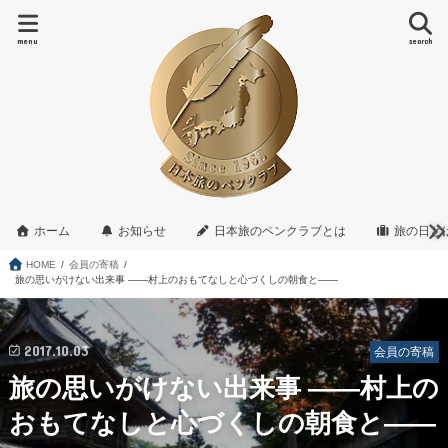
menu
search
ホーム
お知らせ
日本旅のペンクラブとは
旅の日と
HOME
会員の寄稿
旅の思いがけない出来事 ――村上のおもてなしと心づくしの朝食と――
2017.10.03
会員の寄稿
旅の思いがけない出来事 ――村上の
おもてなしと心づくしの朝食と――