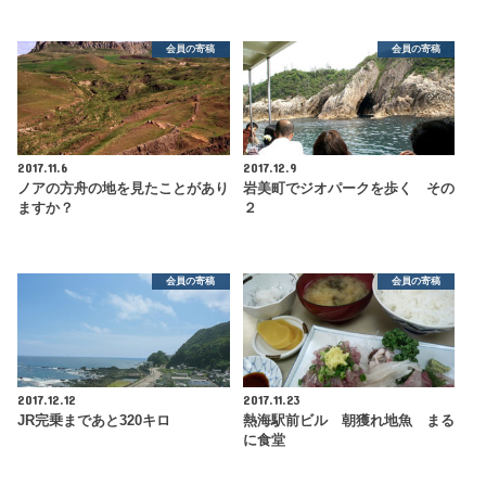
会員の寄稿
会員の寄稿
2017.11.6
2017.12.9
ノアの方舟の地を見たことがあり
岩美町でジオパークを歩く その
ますか？
２
会員の寄稿
会員の寄稿
2017.12.12
2017.11.23
JR完乗まであと320キロ
熱海駅前ビル 朝獲れ地魚 まる
に食堂