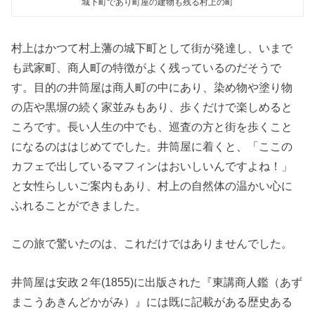
城下町であり町屋の建物も残る村上の町
村上はかつて村上藩の城下町として街が発達し、いまで
も武家町、商人町の特徴がよく残っているのだそうで
す。目的の井筒屋は商人町の中にあり、染め物や塗り物
の店や黒塀の続く家並みもあり、歩くだけで楽しめると
ころです。長い人生の中でも、巡査の方と街を歩くこと
になるのははじめてでした。井筒屋に着くと、「ここの
カフェで出しているマフィンはおいしいんですよね！」
と女性らしいご案内もあり、村上の自然体の温かい心に
ふれることができました。
この旅で驚いたのは、これだけではありませんでした。
井筒屋は安政２年(1855)に出版された『東講商人鑑（あず
まこうあきんどかがみ）』には既に記載がある歴史ある