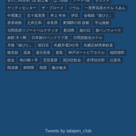
きのこ料理専門店 創士庵
はづ別館
アート+旅
オススメ
ゲッティセンター
ザ・ブロード
ソウル
一里野高原ホテル ろあん
中尾隆之
五十嵐英美
井上 年央
伊豆
会報紙『旅びと』
原美術館
土井正和
奈良県
奥飛騨の宿 故郷
平山旅館
当間高原リゾートベルナティオ
新潟県
旅の日
旅ペンウォーク
旅館 洋々閣
日本旅のペンクラブ賞
日間賀観光ホテル
月報『旅びと』
朝日荘
札幌市電241号
札幌石材馬車鉄道
槍見舘
温泉
湯元長座
直島
神戸ポートピアホテル
福田徳郎
総会
肉の鶴々亭
芝田真督
賀詞交歓会
赤澤信次郎
辻真先
間貞麿
静岡県
韓国
飯出敏夫
Tweets by tabipen_club