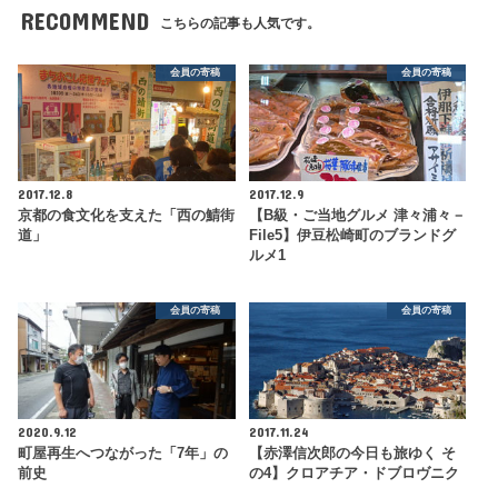
RECOMMEND
こちらの記事も人気です。
会員の寄稿
会員の寄稿
2017.12.8
2017.12.9
京都の食文化を支えた「西の鯖街
【B級・ご当地グルメ 津々浦々－
道」
File5】伊豆松崎町のブランドグ
ルメ1
会員の寄稿
会員の寄稿
2020.9.12
2017.11.24
町屋再生へつながった「7年」の
【赤澤信次郎の今日も旅ゆく そ
前史
の4】クロアチア・ドブロヴニク