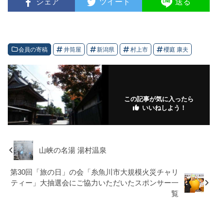
シェア
ツイート
送る
会員の寄稿
井筒屋
新潟県
村上市
櫻庭 康夫
この記事が気に入ったら
いいねしよう！
山峡の名湯 湯村温泉
第30回「旅の日」の会「糸魚川市大規模火災チャリ
ティー」大抽選会にご協力いただいたスポンサー一
覧