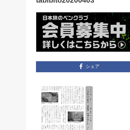
tabibito20200403
シェア