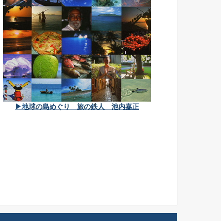
▶地球の島めぐり 旅の鉄人 池内嘉正