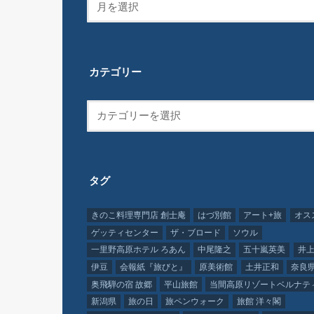
カテゴリー
タグ
きのこ料理専門店 創士庵
はづ別館
アート+旅
オス
ゲッティセンター
ザ・ブロード
ソウル
一里野高原ホテル ろあん
中尾隆之
五十嵐英美
井上
伊豆
会報紙『旅びと』
原美術館
土井正和
奈良
奥飛騨の宿 故郷
平山旅館
当間高原リゾートベルナテ
新潟県
旅の日
旅ペンウォーク
旅館 洋々閣