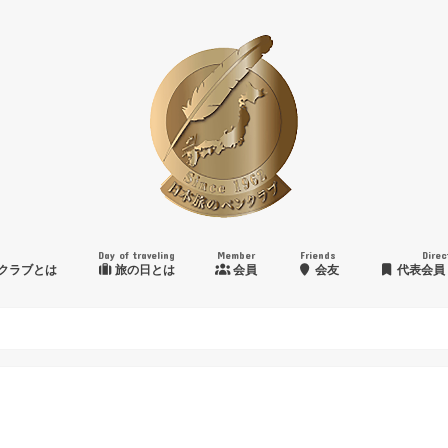
Day of traveling
Member
Friends
Direc
クラブとは
旅の日とは
会員
会友
代表会員
日本旅のペンクラブ賞