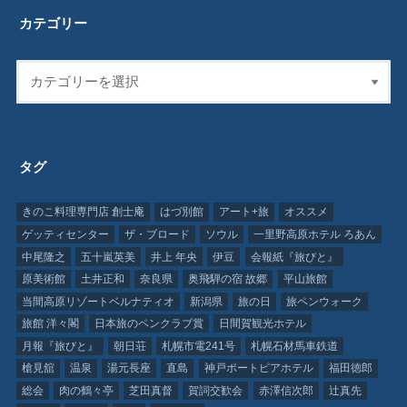
カテゴリー
タグ
きのこ料理専門店 創士庵
はづ別館
アート+旅
オススメ
ゲッティセンター
ザ・ブロード
ソウル
一里野高原ホテル ろあん
中尾隆之
五十嵐英美
井上 年央
伊豆
会報紙『旅びと』
原美術館
土井正和
奈良県
奥飛騨の宿 故郷
平山旅館
当間高原リゾートベルナティオ
新潟県
旅の日
旅ペンウォーク
旅館 洋々閣
日本旅のペンクラブ賞
日間賀観光ホテル
月報『旅びと』
朝日荘
札幌市電241号
札幌石材馬車鉄道
槍見舘
温泉
湯元長座
直島
神戸ポートピアホテル
福田徳郎
総会
肉の鶴々亭
芝田真督
賀詞交歓会
赤澤信次郎
辻真先