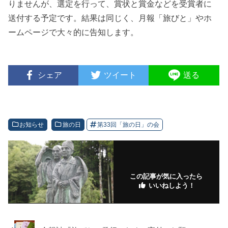
りませんが、選定を行って、賞状と賞金などを受賞者に
送付する予定です。結果は同じく、月報「旅びと」やホ
ームページで大々的に告知します。
シェア
ツイート
送る
お知らせ
旅の日
第33回「旅の日」の会
この記事が気に入ったら
いいねしよう！