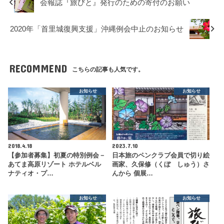
会報誌『旅びと』発行のための寄付のお願い
2020年「首里城復興支援」沖縄例会中止のお知らせ
RECOMMEND
こちらの記事も人気です。
お知らせ
お知らせ
2018.4.18
2023.7.10
【参加者募集】初夏の特別例会－
日本旅のペンクラブ会員で切り絵
あてま高原リゾート ホテルベル
画家、久保修（くぼ しゅう）さ
ナティオ・プ…
んから 個展…
お知らせ
お知らせ