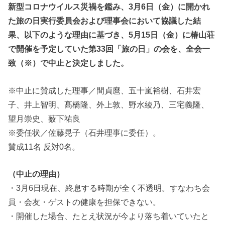
新型コロナウイルス災禍を鑑み、3月6日（金）に開かれ
た旅の日実行委員会および理事会において協議した結
果、以下のような理由に基づき、5月15日（金）に椿山荘
で開催を予定していた第33回「旅の日」の会を、全会一
致（※）で中止と決定しました。
※中止に賛成した理事／間貞麿、五十嵐裕樹、石井宏
子、井上智明、髙橋隆、外上敦、野水綾乃、三宅義隆、
望月崇史、薮下祐良
※委任状／佐藤晃子（石井理事に委任）。
賛成11名 反対0名。
（中止の理由）
・3月6日現在、終息する時期が全く不透明。すなわち会
員・会友・ゲストの健康を担保できない。
・開催した場合、たとえ状況が今より落ち着いていたと