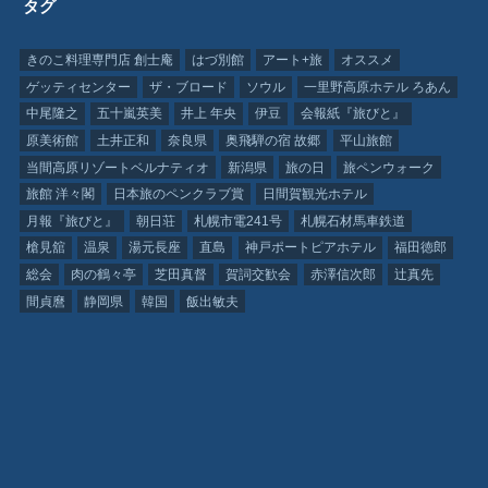
タグ
きのこ料理専門店 創士庵
はづ別館
アート+旅
オススメ
ゲッティセンター
ザ・ブロード
ソウル
一里野高原ホテル ろあん
中尾隆之
五十嵐英美
井上 年央
伊豆
会報紙『旅びと』
原美術館
土井正和
奈良県
奥飛騨の宿 故郷
平山旅館
当間高原リゾートベルナティオ
新潟県
旅の日
旅ペンウォーク
旅館 洋々閣
日本旅のペンクラブ賞
日間賀観光ホテル
月報『旅びと』
朝日荘
札幌市電241号
札幌石材馬車鉄道
槍見舘
温泉
湯元長座
直島
神戸ポートピアホテル
福田徳郎
総会
肉の鶴々亭
芝田真督
賀詞交歓会
赤澤信次郎
辻真先
間貞麿
静岡県
韓国
飯出敏夫