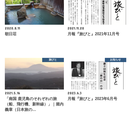
2020.8.11
2021.11.20
朝日荘
月報『旅びと』2021年11月号
旅びと
お知らせ
2021.5.16
2023.6.3
「南国 鹿児島のそれぞれの旅
月報『旅びと』2023年6月号
（船、飛行機、新幹線）」｜堀内
義章（日本旅の…