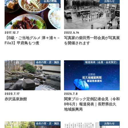
会員の寄稿
お知らせ
2017.12.7
2022.6.14
【B級・ご当地グルメ 津々浦々－
写真家の柴田秀一郎会員が写真展
File3】甲府鳥もつ煮
を開催されます
会友の宿・店・施設
報道発表（会員・会友限定）
2020.7.17
2026.7.8
赤沢温泉旅館
関東ブロック定例記者会見（令和
8年6月）報道発表｜長野県佐久
地域振興局
会友の宿・店・施設
お知らせ