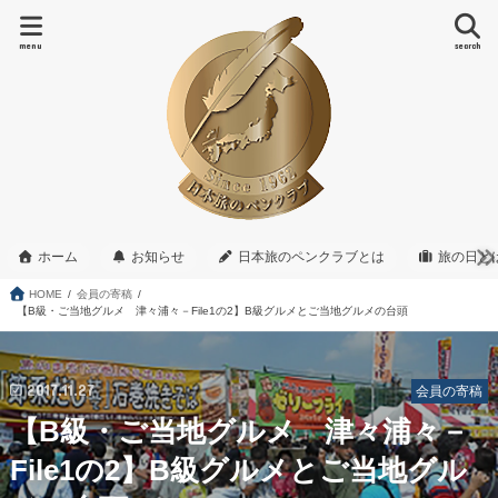
menu
search
ホーム
お知らせ
日本旅のペンクラブとは
旅の日と
HOME
会員の寄稿
【B級・ご当地グルメ 津々浦々－File1の2】B級グルメとご当地グルメの台頭
2017.11.27
会員の寄稿
【B級・ご当地グルメ 津々浦々－
File1の2】B級グルメとご当地グル