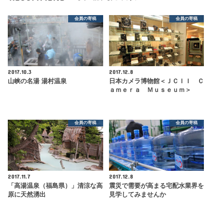
会員の寄稿
会員の寄稿
2017.10.3
2017.12.8
山峡の名湯 湯村温泉
日本カメラ博物館＜ＪＣＩＩ Ｃ
ａｍｅｒａ Ｍｕｓｅｕｍ＞
会員の寄稿
会員の寄稿
2017.11.7
2017.12.8
「高湯温泉（福島県）」清涼な高
震災で需要が高まる宅配水業界を
原に天然湧出
見学してみませんか