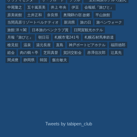
中尾隆之
五十嵐英美
井上 年央
伊豆
会報紙『旅びと』
原美術館
土井正和
奈良県
奥飛騨の宿 故郷
平山旅館
当間高原リゾートベルナティオ
新潟県
旅の日
旅ペンウォーク
旅館 洋々閣
日本旅のペンクラブ賞
日間賀観光ホテル
月報『旅びと』
朝日荘
札幌市電241号
札幌石材馬車鉄道
槍見舘
温泉
湯元長座
直島
神戸ポートピアホテル
福田徳郎
総会
肉の鶴々亭
芝田真督
賀詞交歓会
赤澤信次郎
辻真先
間貞麿
静岡県
韓国
飯出敏夫
Tweets by tabipen_club