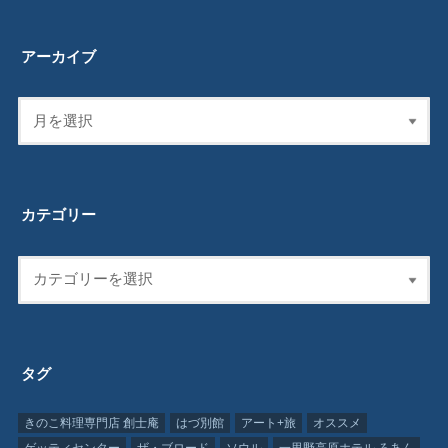
アーカイブ
カテゴリー
タグ
きのこ料理専門店 創士庵
はづ別館
アート+旅
オススメ
ゲッティセンター
ザ・ブロード
ソウル
一里野高原ホテル ろあん