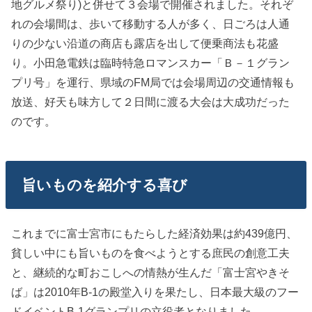
地グルメ祭り)と併せて３会場で開催されました。それぞ
れの会場間は、歩いて移動する人が多く、日ごろは人通
りの少ない沿道の商店も露店を出して便乗商法も花盛
り。小田急電鉄は臨時特急ロマンスカー「Ｂ－１グラン
プリ号」を運行、県域のFM局では会場周辺の交通情報も
放送、好天も味方して２日間に渡る大会は大成功だった
のです。
旨いものを紹介する喜び
これまでに富士宮市にもたらした経済効果は約439億円、
貧しい中にも旨いものを食べようとする庶民の創意工夫
と、継続的な町おこしへの情熱が生んだ「富士宮やきそ
ば」は2010年B-1の殿堂入りを果たし、日本最大級のフー
ドイベントB-1グランプリの立役者となりました。