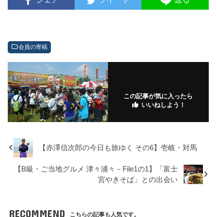
会員の寄稿
この記事が気に入ったら
いいねしよう！
【赤澤信次郎の今日も旅ゆく その6】壱岐・対馬
【B級・ご当地グルメ 津々浦々－File1の1】「富士
宮やきそば」との出会い
RECOMMEND
こちらの記事も人気です。