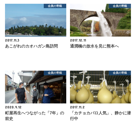
会員の寄稿
会員の寄稿
2017.11.3
2017.12.11
あこがれのカオハガン島訪問
通潤橋の放水を見に熊本へ
会員の寄稿
会員の寄稿
2020.9.12
2017.11.2
町屋再生へつながった「7年」の
「カチョカバロ人気」、静かに潜
前史
行中