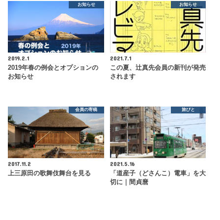
お知らせ
お知らせ
2019.2.1
2021.7.1
2019年春の例会とオプションの
この夏、辻真先会員の新刊が発売
お知らせ
されます
会員の寄稿
旅びと
2017.11.2
2021.5.16
上三原田の歌舞伎舞台を見る
「道産子（どさんこ）電車」を大
切に｜間貞麿