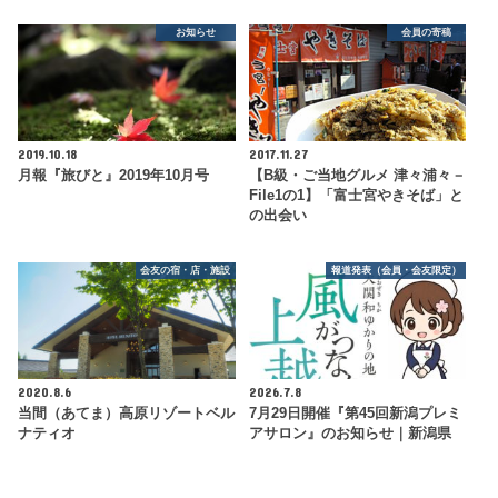
お知らせ
会員の寄稿
2019.10.18
2017.11.27
月報『旅びと』2019年10月号
【B級・ご当地グルメ 津々浦々－
File1の1】「富士宮やきそば」と
の出会い
会友の宿・店・施設
報道発表（会員・会友限定）
2020.8.6
2026.7.8
当間（あてま）高原リゾートベル
7月29日開催『第45回新潟プレミ
ナティオ
アサロン』のお知らせ｜新潟県