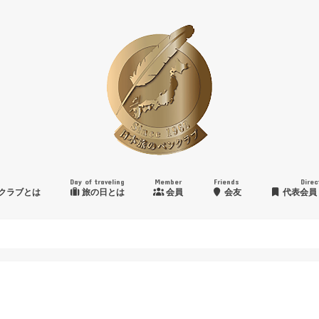
Day of traveling
Member
Friends
Direc
クラブとは
旅の日とは
会員
会友
代表会員
日本旅のペンクラブ賞