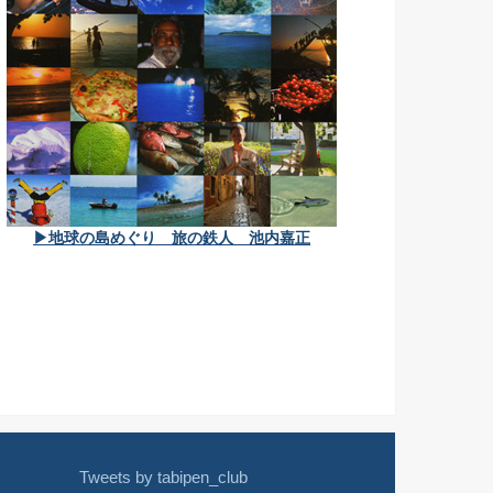
▶地球の島めぐり 旅の鉄人 池内嘉正
Tweets by tabipen_club