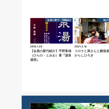
会員の新刊・活動紹介
旅び
2016.1.20
2021.5.16
【会員の新刊紹介】平野富雄
コロナと寅さんと鰻温
（ひらの・とみお）著『源泉
からしひろき
湯宿』