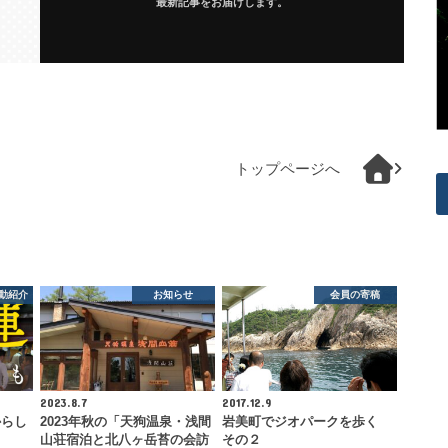
最新記事をお届けします。
トップページへ
動紹介
お知らせ
会員の寄稿
2023.8.7
2017.12.9
からし
2023年秋の「天狗温泉・浅間
岩美町でジオパークを歩く
山荘宿泊と北八ヶ岳苔の会訪
その２