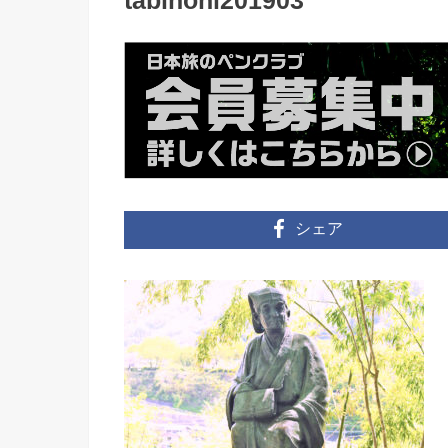
tabinohi201903
シェア