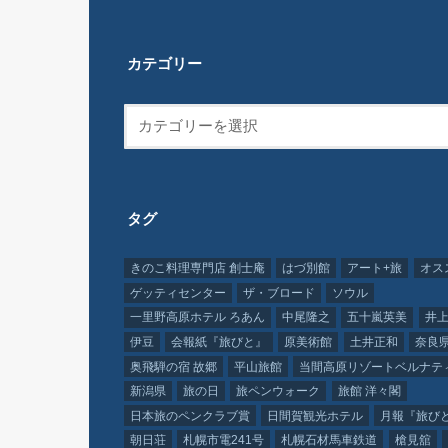
カテゴリー
タグ
きのこ料理専門店 創士庵
はづ別館
アート+旅
オス
ゲッティセンター
ザ・ブロード
ソウル
一里野高原ホテル ろあん
中尾隆之
五十嵐英美
井上
伊豆
会報紙『旅びと』
原美術館
土井正和
奈良
奥飛騨の宿 故郷
平山旅館
当間高原リゾートベルナテ
新潟県
旅の日
旅ペンウォーク
旅館 洋々閣
日本旅のペンクラブ賞
日間賀観光ホテル
月報『旅び
朝日荘
札幌市電241号
札幌石材馬車鉄道
槍見舘