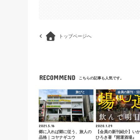
トップページへ
RECOMMEND
こちらの記事も人気です。
旅びと
会員の新刊・活
2021.5.16
2020.1.29
郷に入れば郷に従う、旅人の
【会員の新刊紹介】い
品格｜コヤナギユウ
ひろき著『開運酒場』