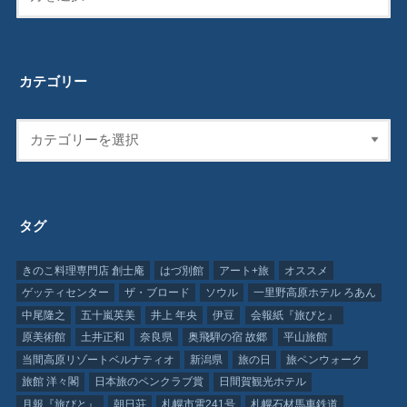
カテゴリー
タグ
きのこ料理専門店 創士庵
はづ別館
アート+旅
オススメ
ゲッティセンター
ザ・ブロード
ソウル
一里野高原ホテル ろあん
中尾隆之
五十嵐英美
井上 年央
伊豆
会報紙『旅びと』
原美術館
土井正和
奈良県
奥飛騨の宿 故郷
平山旅館
当間高原リゾートベルナティオ
新潟県
旅の日
旅ペンウォーク
旅館 洋々閣
日本旅のペンクラブ賞
日間賀観光ホテル
月報『旅びと』
朝日荘
札幌市電241号
札幌石材馬車鉄道