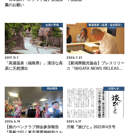
薦のお願い
会員の寄稿
報道発表（会員・会友限定）
2017.11.7
2026.7.21
「高湯温泉（福島県）」清涼な高
【新潟県観光協会】プレスリリー
原に天然湧出
ス「NIIGATA NEWS RELEAS…
例会報告
お知らせ
2026.6.19
2021.4.17
【旅のペンクラブ例会参加報告
月報『旅びと』2021年4月号
『黒船で行く東京湾周遊特別クル