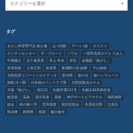
タグ
きのこ料理専門店 創士庵
はづ別館
アート+旅
オススメ
ゲッティセンター
ザ・ブロード
ソウル
一里野高原ホテル ろあん
中尾隆之
五十嵐英美
井上 年央
伊豆
会報紙『旅びと』
原美術館
土井正和
奈良県
奥飛騨の宿 故郷
平山旅館
当間高原リゾートベルナティオ
新潟県
旅の日
旅ペンウォーク
旅館 洋々閣
日本旅のペンクラブ賞
日間賀観光ホテル
月報『旅びと』
朝日荘
札幌市電241号
札幌石材馬車鉄道
槍見舘
温泉
湯元長座
直島
神戸ポートピアホテル
福田徳郎
総会
肉の鶴々亭
芝田真督
賀詞交歓会
赤澤信次郎
辻真先
間貞麿
静岡県
韓国
飯出敏夫