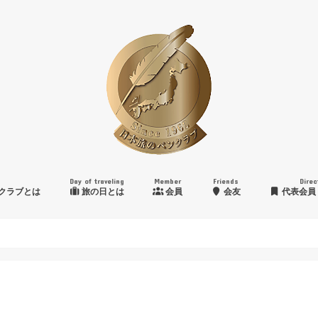
Day of traveling
Member
Friends
Direc
クラブとは
旅の日とは
会員
会友
代表会員
日本旅のペンクラブ賞