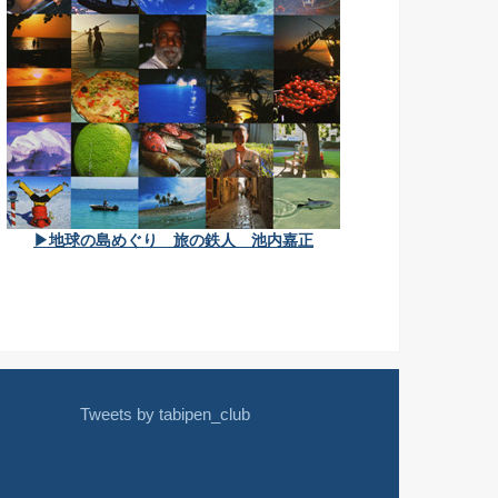
▶地球の島めぐり 旅の鉄人 池内嘉正
Tweets by tabipen_club