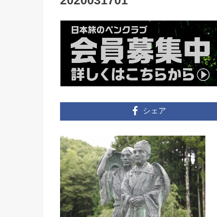
2020031701
シェア