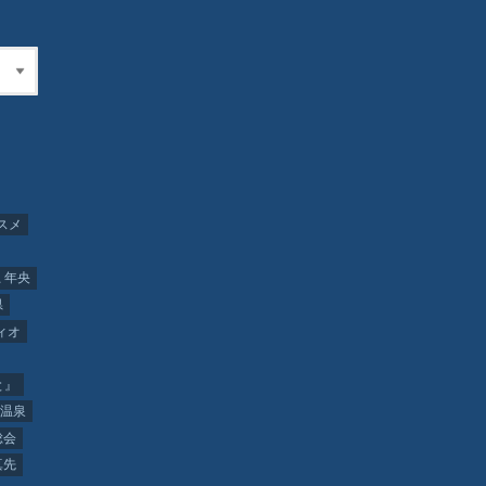
スメ
 年央
県
ィオ
と』
温泉
総会
真先