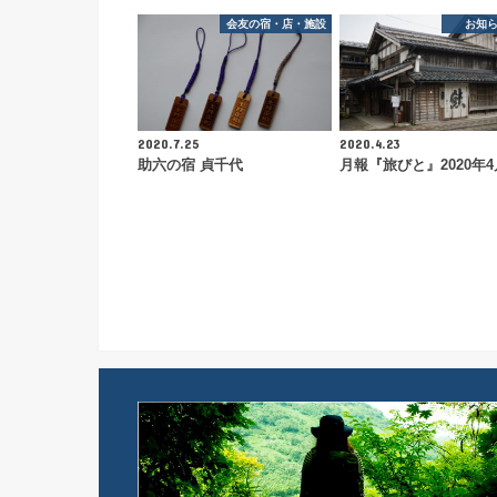
会友の宿・店・施設
お知
2020.7.25
2020.4.23
助六の宿 貞千代
月報『旅びと』2020年