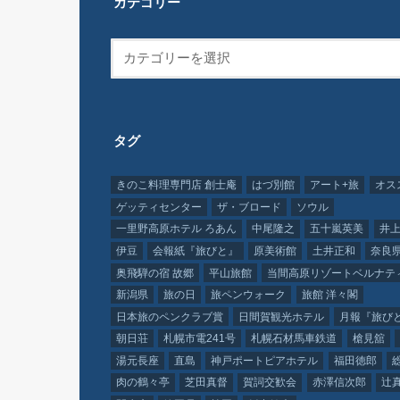
カテゴリー
タグ
きのこ料理専門店 創士庵
はづ別館
アート+旅
オス
ゲッティセンター
ザ・ブロード
ソウル
一里野高原ホテル ろあん
中尾隆之
五十嵐英美
井上
伊豆
会報紙『旅びと』
原美術館
土井正和
奈良
奥飛騨の宿 故郷
平山旅館
当間高原リゾートベルナテ
新潟県
旅の日
旅ペンウォーク
旅館 洋々閣
日本旅のペンクラブ賞
日間賀観光ホテル
月報『旅び
朝日荘
札幌市電241号
札幌石材馬車鉄道
槍見舘
湯元長座
直島
神戸ポートピアホテル
福田徳郎
肉の鶴々亭
芝田真督
賀詞交歓会
赤澤信次郎
辻