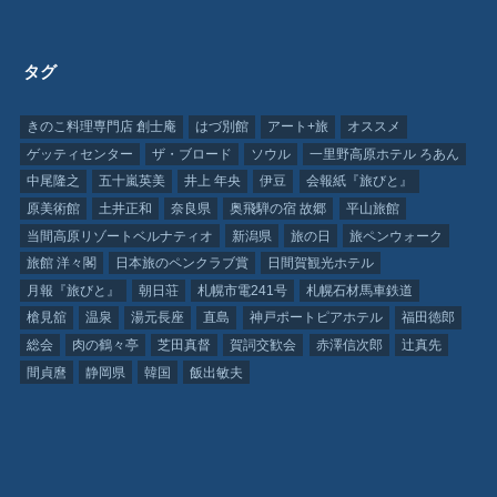
タグ
きのこ料理専門店 創士庵
はづ別館
アート+旅
オススメ
ゲッティセンター
ザ・ブロード
ソウル
一里野高原ホテル ろあん
中尾隆之
五十嵐英美
井上 年央
伊豆
会報紙『旅びと』
原美術館
土井正和
奈良県
奥飛騨の宿 故郷
平山旅館
当間高原リゾートベルナティオ
新潟県
旅の日
旅ペンウォーク
旅館 洋々閣
日本旅のペンクラブ賞
日間賀観光ホテル
月報『旅びと』
朝日荘
札幌市電241号
札幌石材馬車鉄道
槍見舘
温泉
湯元長座
直島
神戸ポートピアホテル
福田徳郎
総会
肉の鶴々亭
芝田真督
賀詞交歓会
赤澤信次郎
辻真先
間貞麿
静岡県
韓国
飯出敏夫