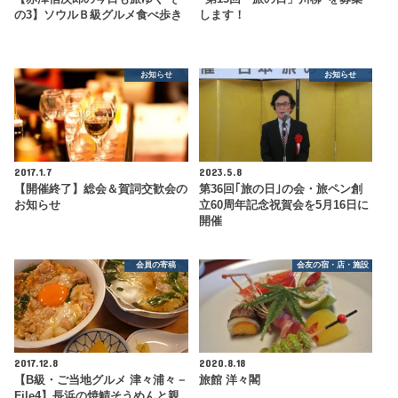
の3】ソウルＢ級グルメ食べ歩き
します！
お知らせ
お知らせ
2017.1.7
2023.5.8
【開催終了】総会＆賀詞交歓会の
第36回｢旅の日｣の会・旅ペン創
お知らせ
立60周年記念祝賀会を5月16日に
開催
会員の寄稿
会友の宿・店・施設
2017.12.8
2020.8.18
【B級・ご当地グルメ 津々浦々－
旅館 洋々閣
File4】長浜の焼鯖そうめんと親