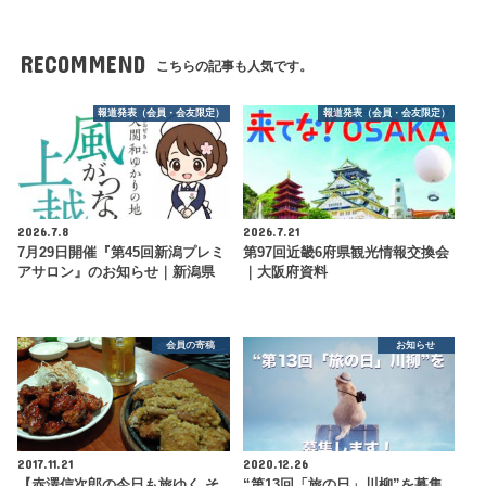
RECOMMEND
こちらの記事も人気です。
報道発表（会員・会友限定）
報道発表（会員・会友限定）
2026.7.8
2026.7.21
7月29日開催『第45回新潟プレミ
第97回近畿6府県観光情報交換会
アサロン』のお知らせ｜新潟県
｜大阪府資料
会員の寄稿
お知らせ
2017.11.21
2020.12.26
【赤澤信次郎の今日も旅ゆく そ
“第13回「旅の日」川柳”を募集