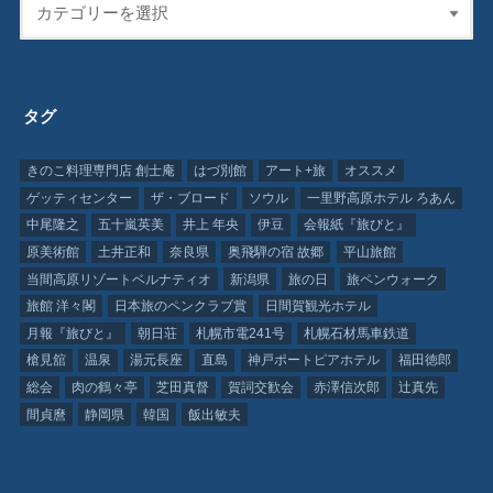
タグ
きのこ料理専門店 創士庵
はづ別館
アート+旅
オススメ
ゲッティセンター
ザ・ブロード
ソウル
一里野高原ホテル ろあん
中尾隆之
五十嵐英美
井上 年央
伊豆
会報紙『旅びと』
原美術館
土井正和
奈良県
奥飛騨の宿 故郷
平山旅館
当間高原リゾートベルナティオ
新潟県
旅の日
旅ペンウォーク
旅館 洋々閣
日本旅のペンクラブ賞
日間賀観光ホテル
月報『旅びと』
朝日荘
札幌市電241号
札幌石材馬車鉄道
槍見舘
温泉
湯元長座
直島
神戸ポートピアホテル
福田徳郎
総会
肉の鶴々亭
芝田真督
賀詞交歓会
赤澤信次郎
辻真先
間貞麿
静岡県
韓国
飯出敏夫