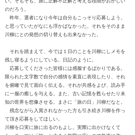
い。そもそも、旅に正解不正解と考える段階がおかしい
のだろう。
昨年、選者になり今年は自分もこっそり応募しよう。
と思っていたがなにも浮かばなかった。それをそのまま
川柳にとの発想の切り替えも出来なかった。
それを踏まえて、今では１日のことを川柳にしメモを
残し寝るようにしている。日記のように。
応募してくださった皆様には感服するばかりである。
限られた文字数で自分の感情を素直に表現したり、それ
を俯瞰で見て面白く伝える。それが共感をよび、読み手
に一服の癒しを与える。また、古い記憶を甦らせたり未
知の世界を想像させる。まさに「旅の日」川柳だなと。
残念ながら入賞されなかった方も引き続き川柳を作っ
て頂き応募をしてほしい。
川柳を口実に旅に出るのもよし。実際に出かけなくて