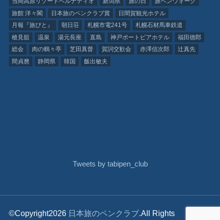
当間高原リゾートベルナティオ
新潟県
旅の日
旅ペンウォーク
旅館 洋々閣
日本旅のペンクラブ賞
日間賀観光ホテル
月報『旅びと』
朝日荘
札幌市電241号
札幌石材馬車鉄道
槍見舘
温泉
湯元長座
直島
神戸ポートピアホテル
福田徳郎
総会
肉の鶴々亭
芝田真督
賀詞交歓会
赤澤信次郎
辻真先
間貞麿
静岡県
韓国
飯出敏夫
Tweets by tabipen_club
©Copyright2026
日本旅のペンクラブ
.All Rights