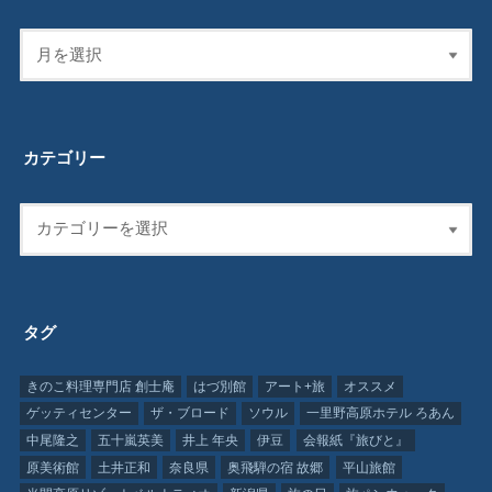
カテゴリー
タグ
きのこ料理専門店 創士庵
はづ別館
アート+旅
オススメ
ゲッティセンター
ザ・ブロード
ソウル
一里野高原ホテル ろあん
中尾隆之
五十嵐英美
井上 年央
伊豆
会報紙『旅びと』
原美術館
土井正和
奈良県
奥飛騨の宿 故郷
平山旅館