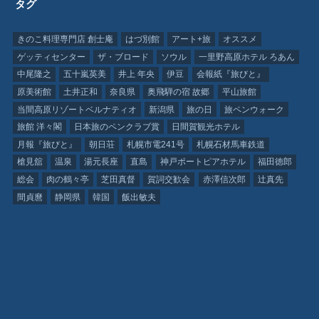
タグ
きのこ料理専門店 創士庵
はづ別館
アート+旅
オススメ
ゲッティセンター
ザ・ブロード
ソウル
一里野高原ホテル ろあん
中尾隆之
五十嵐英美
井上 年央
伊豆
会報紙『旅びと』
原美術館
土井正和
奈良県
奥飛騨の宿 故郷
平山旅館
当間高原リゾートベルナティオ
新潟県
旅の日
旅ペンウォーク
旅館 洋々閣
日本旅のペンクラブ賞
日間賀観光ホテル
月報『旅びと』
朝日荘
札幌市電241号
札幌石材馬車鉄道
槍見舘
温泉
湯元長座
直島
神戸ポートピアホテル
福田徳郎
総会
肉の鶴々亭
芝田真督
賀詞交歓会
赤澤信次郎
辻真先
間貞麿
静岡県
韓国
飯出敏夫