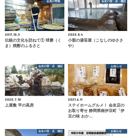
会員の寄稿
会友の宿・店・施設
2017.10.5
2020.8.4
伝統の文化を訪ねて① 球磨（く
小梨の湯笹屋（こなしのゆささ
ま）焼酎のふるさと
や）
会友の宿・店・施設
お知らせ
2020.7.18
2021.6.11
上屋敷 平の高房
ステイホームグルメ！ 会友店の
お取り寄せ 静岡県南伊豆町「伊
豆の味 おか…
会友の宿・店・施設
お知らせ