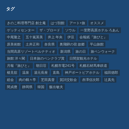
タグ
きのこ料理専門店 創士庵
はづ別館
アート+旅
オススメ
ゲッティセンター
ザ・ブロード
ソウル
一里野高原ホテル ろあん
中尾隆之
五十嵐英美
井上 年央
伊豆
会報紙『旅びと』
原美術館
土井正和
奈良県
奥飛騨の宿 故郷
平山旅館
当間高原リゾートベルナティオ
新潟県
旅の日
旅ペンウォーク
旅館 洋々閣
日本旅のペンクラブ賞
日間賀観光ホテル
月報『旅びと』
朝日荘
札幌市電241号
札幌石材馬車鉄道
槍見舘
温泉
湯元長座
直島
神戸ポートピアホテル
福田徳郎
総会
肉の鶴々亭
芝田真督
賀詞交歓会
赤澤信次郎
辻真先
間貞麿
静岡県
韓国
飯出敏夫