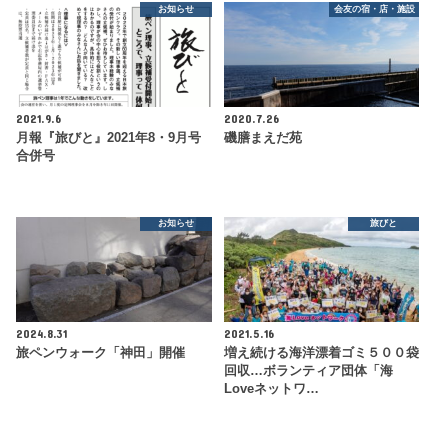
お知らせ
会友の宿・店・施設
2021.9.6
2020.7.26
月報『旅びと』2021年8・9月号
磯膳まえだ苑
合併号
お知らせ
旅びと
2024.8.31
2021.5.16
旅ペンウォーク「神田」開催
増え続ける海洋漂着ゴミ５００袋
回収…ボランティア団体「海
Loveネットワ…