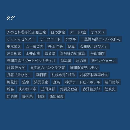
タグ
きのこ料理専門店 創士庵
はづ別館
アート+旅
オススメ
ゲッティセンター
ザ・ブロード
ソウル
一里野高原ホテル ろあん
中尾隆之
五十嵐英美
井上 年央
伊豆
会報紙『旅びと』
原美術館
土井正和
奈良県
奥飛騨の宿 故郷
平山旅館
当間高原リゾートベルナティオ
新潟県
旅の日
旅ペンウォーク
旅館 洋々閣
日本旅のペンクラブ賞
日間賀観光ホテル
月報『旅びと』
朝日荘
札幌市電241号
札幌石材馬車鉄道
槍見舘
温泉
湯元長座
直島
神戸ポートピアホテル
福田徳郎
総会
肉の鶴々亭
芝田真督
賀詞交歓会
赤澤信次郎
辻真先
間貞麿
静岡県
韓国
飯出敏夫