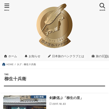
menu
search
ホーム
お知らせ
日本旅のペンクラブとは
旅の日と
HOME
タグ : 柳生十兵衛
TAG
柳生十兵衛
会員の寄稿
剣豪偲ぶ「柳生の里」
2017.10.03