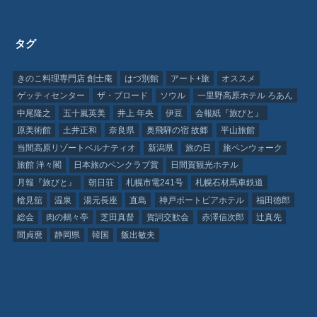
タグ
きのこ料理専門店 創士庵
はづ別館
アート+旅
オススメ
ゲッティセンター
ザ・ブロード
ソウル
一里野高原ホテル ろあん
中尾隆之
五十嵐英美
井上 年央
伊豆
会報紙『旅びと』
原美術館
土井正和
奈良県
奥飛騨の宿 故郷
平山旅館
当間高原リゾートベルナティオ
新潟県
旅の日
旅ペンウォーク
旅館 洋々閣
日本旅のペンクラブ賞
日間賀観光ホテル
月報『旅びと』
朝日荘
札幌市電241号
札幌石材馬車鉄道
槍見舘
温泉
湯元長座
直島
神戸ポートピアホテル
福田徳郎
総会
肉の鶴々亭
芝田真督
賀詞交歓会
赤澤信次郎
辻真先
間貞麿
静岡県
韓国
飯出敏夫