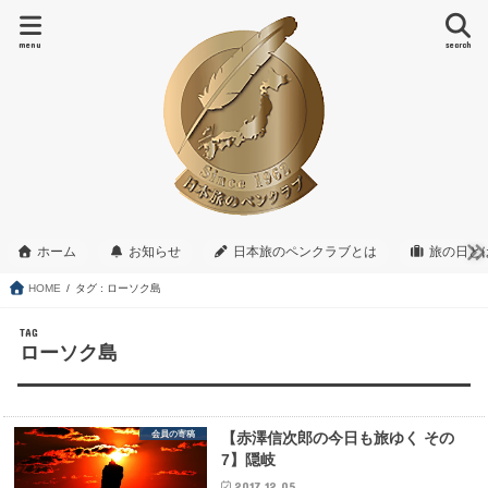
menu
search
ホーム
お知らせ
日本旅のペンクラブとは
旅の日と
HOME
タグ : ローソク島
TAG
ローソク島
会員の寄稿
【赤澤信次郎の今日も旅ゆく その
7】隠岐
2017.12.05