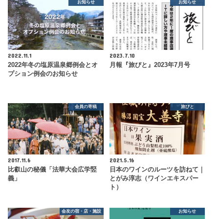
お知らせ
お知らせ
2022.11.1
2023.7.10
2022年冬の塩原温泉郷例会とオ
月報『旅びと』2023年7月号
プション例会のお知らせ
会員の寄稿
旅びと
2017.11.6
2021.5.16
比叡山の秘儀「法華大会広学竪
日本のワインのルーツを訪ねて｜
義」
とがみ淳志（ワインエキスパー
ト）
会友の宿・店・施設
お知らせ