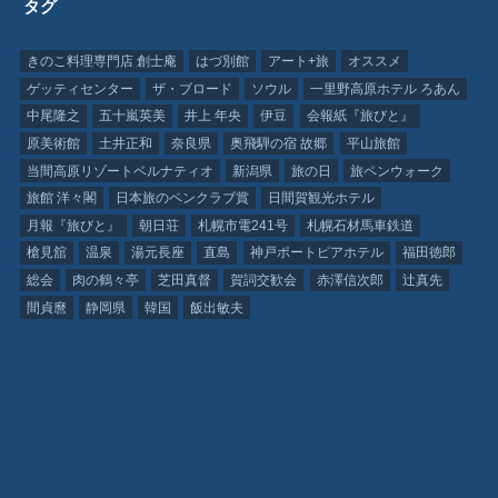
タグ
きのこ料理専門店 創士庵
はづ別館
アート+旅
オススメ
ゲッティセンター
ザ・ブロード
ソウル
一里野高原ホテル ろあん
中尾隆之
五十嵐英美
井上 年央
伊豆
会報紙『旅びと』
原美術館
土井正和
奈良県
奥飛騨の宿 故郷
平山旅館
当間高原リゾートベルナティオ
新潟県
旅の日
旅ペンウォーク
旅館 洋々閣
日本旅のペンクラブ賞
日間賀観光ホテル
月報『旅びと』
朝日荘
札幌市電241号
札幌石材馬車鉄道
槍見舘
温泉
湯元長座
直島
神戸ポートピアホテル
福田徳郎
総会
肉の鶴々亭
芝田真督
賀詞交歓会
赤澤信次郎
辻真先
間貞麿
静岡県
韓国
飯出敏夫