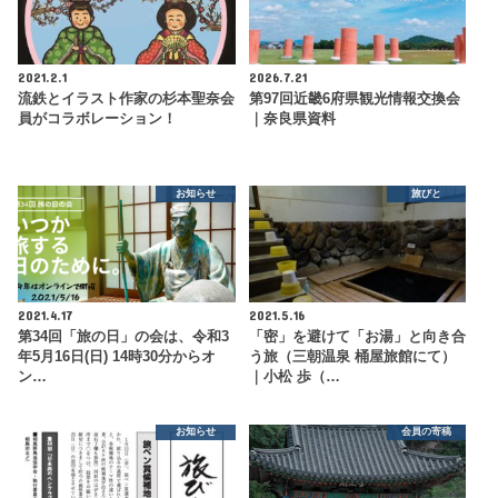
2021.2.1
2026.7.21
流鉄とイラスト作家の杉本聖奈会
第97回近畿6府県観光情報交換会
員がコラボレーション！
｜奈良県資料
お知らせ
旅びと
2021.4.17
2021.5.16
第34回「旅の日」の会は、令和3
「密」を避けて「お湯」と向き合
年5月16日(日) 14時30分からオ
う旅（三朝温泉 桶屋旅館にて）
ン…
｜小松 歩（…
お知らせ
会員の寄稿