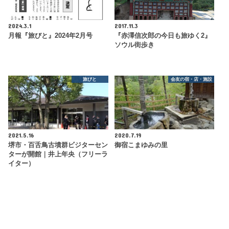
2024.3.1
2017.11.3
月報『旅びと』2024年2月号
『赤澤信次郎の今日も旅ゆく2』
ソウル街歩き
旅びと
会友の宿・店・施設
2021.5.16
2020.7.19
堺市・百舌鳥古墳群ビジターセン
御宿こまゆみの里
ターが開館｜井上年央（フリーラ
イター）