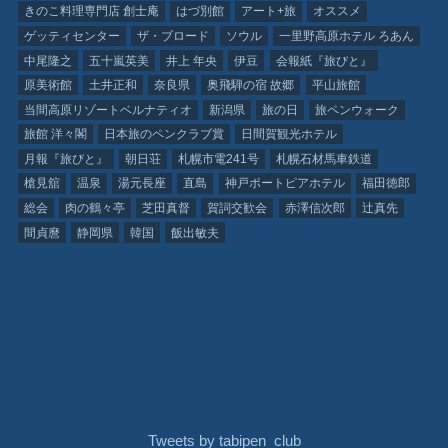
きのこ料理専門店 創士庵
はづ別館
アート+旅
オススメ
ゲッティセンター
ザ・ブロード
ソウル
一里野高原ホテル ろあん
中尾隆之
五十嵐英美
井上 年央
伊豆
会報紙『旅びと』
原美術館
土井正和
奈良県
奥飛騨の宿 故郷
平山旅館
当間高原リゾートベルナティオ
新潟県
旅の日
旅ペンウォーク
旅館 洋々閣
日本旅のペンクラブ賞
日間賀観光ホテル
月報『旅びと』
朝日荘
札幌市電241号
札幌石材馬車鉄道
槍見舘
温泉
湯元長座
直島
神戸ポートピアホテル
福田徳郎
総会
肉の鶴々亭
芝田真督
賀詞交歓会
赤澤信次郎
辻真先
間貞麿
静岡県
韓国
飯出敏夫
Tweets by tabipen_club