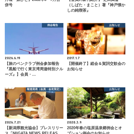
併号
（しばた・まこと）著『神戸懐か
しの純喫茶』
例会報告
お知らせ
2026.6.19
2017.1.7
【旅のペンクラブ例会参加報告
【開催終了】総会＆賀詞交歓会の
『黒船で行く東京湾周遊特別クル
お知らせ
ーズ』】会員・…
報道発表（会員・会友限定）
お知らせ
2026.7.21
2020.3.9
【新潟県観光協会】プレスリリー
2020年春の塩原温泉郷例会とオ
ス「NIIGATA NEWS RELEAS…
プション例会のお知らせ