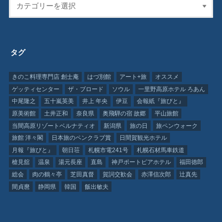
タグ
きのこ料理専門店 創士庵
はづ別館
アート+旅
オススメ
ゲッティセンター
ザ・ブロード
ソウル
一里野高原ホテル ろあん
中尾隆之
五十嵐英美
井上 年央
伊豆
会報紙『旅びと』
原美術館
土井正和
奈良県
奥飛騨の宿 故郷
平山旅館
当間高原リゾートベルナティオ
新潟県
旅の日
旅ペンウォーク
旅館 洋々閣
日本旅のペンクラブ賞
日間賀観光ホテル
月報『旅びと』
朝日荘
札幌市電241号
札幌石材馬車鉄道
槍見舘
温泉
湯元長座
直島
神戸ポートピアホテル
福田徳郎
総会
肉の鶴々亭
芝田真督
賀詞交歓会
赤澤信次郎
辻真先
間貞麿
静岡県
韓国
飯出敏夫