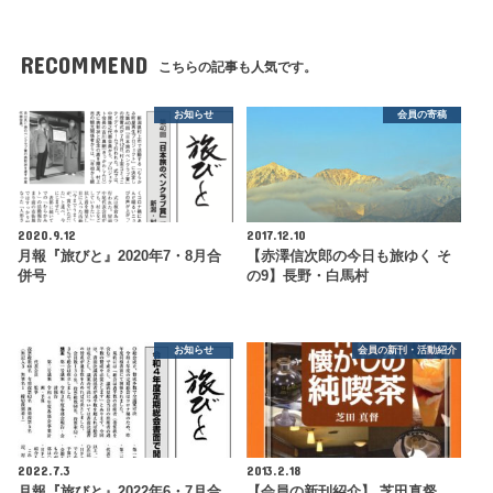
RECOMMEND
こちらの記事も人気です。
お知らせ
会員の寄稿
2020.9.12
2017.12.10
月報『旅びと』2020年7・8月合
【赤澤信次郎の今日も旅ゆく そ
併号
の9】長野・白馬村
お知らせ
会員の新刊・活動紹介
2022.7.3
2013.2.18
月報『旅びと』2022年6・7月合
【会員の新刊紹介】 芝田真督