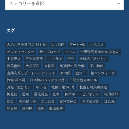
タグ
きのこ料理専門店 創士庵
はづ別館
アート+旅
オススメ
ゲッティセンター
ザ・ブロード
ソウル
一里野高原ホテル ろあん
中尾隆之
五十嵐英美
井上 年央
伊豆
会報紙『旅びと』
原美術館
土井正和
奈良県
奥飛騨の宿 故郷
平山旅館
当間高原リゾートベルナティオ
新潟県
旅の日
旅ペンウォーク
旅館 洋々閣
日本旅のペンクラブ賞
日間賀観光ホテル
月報『旅びと』
朝日荘
札幌市電241号
札幌石材馬車鉄道
槍見舘
温泉
湯元長座
直島
神戸ポートピアホテル
福田徳郎
総会
肉の鶴々亭
芝田真督
賀詞交歓会
赤澤信次郎
辻真先
間貞麿
静岡県
韓国
飯出敏夫