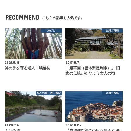
RECOMMEND
こちらの記事も人気です。
旅びと
会員の寄稿
2021.5.16
2017.11.7
神の手を守る老人｜嶋啓祐
「巖華園（栃木県足利市）」 旧
家の伝統がただよう文人の宿
会友の宿・店・施設
会員の寄稿
2020.7.6
2017.11.24
ふけの湯
【赤澤信次郎の今日も旅ゆく そ