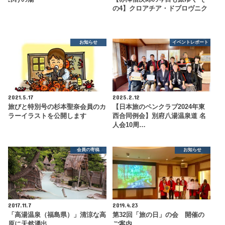
の4】クロアチア・ドブロヴニク
お知らせ
イベントレポート
2021.5.17
2025.2.12
旅びと特別号の杉本聖奈会員のカ
【日本旅のペンクラブ2024年東
ラーイラストを公開します
西合同例会】別府八湯温泉道 名
人会10周…
会員の寄稿
お知らせ
2017.11.7
2019.4.23
「高湯温泉（福島県）」清涼な高
第32回「旅の日」の会 開催の
原に天然湧出
ご案内