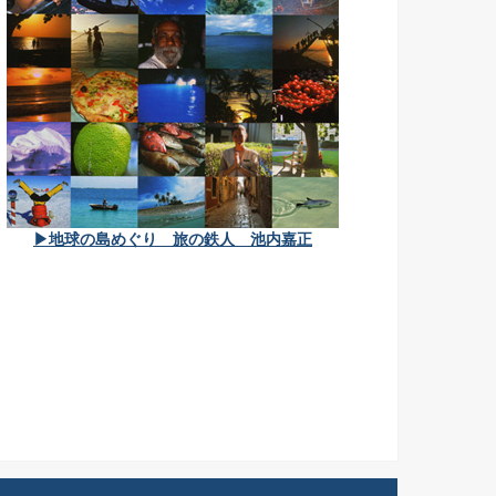
▶地球の島めぐり 旅の鉄人 池内嘉正