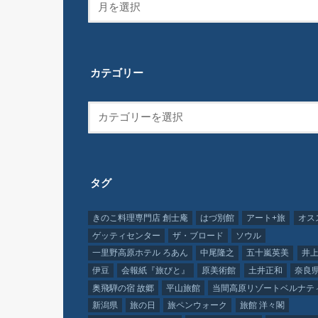
カテゴリー
タグ
きのこ料理専門店 創士庵
はづ別館
アート+旅
オス
ゲッティセンター
ザ・ブロード
ソウル
一里野高原ホテル ろあん
中尾隆之
五十嵐英美
井上
伊豆
会報紙『旅びと』
原美術館
土井正和
奈良
奥飛騨の宿 故郷
平山旅館
当間高原リゾートベルナテ
新潟県
旅の日
旅ペンウォーク
旅館 洋々閣