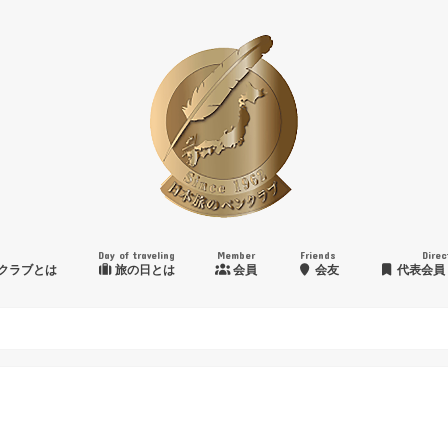
Day of traveling
Member
Friends
Direc
クラブとは
旅の日とは
会員
会友
代表会員
日本旅のペンクラブ賞