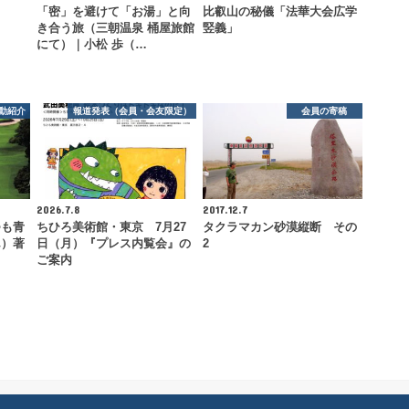
「密」を避けて「お湯」と向
比叡山の秘儀「法華大会広学
き合う旅（三朝温泉 桶屋旅館
竪義」
にて）｜小松 歩（…
動紹介
報道発表（会員・会友限定）
会員の寄稿
2026.7.8
2017.12.7
つも青
ちひろ美術館・東京 7月27
タクラマカン砂漠縦断 その
ん）著
日（月）『プレス内覧会』の
2
ご案内