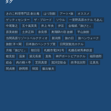
タグ
きのこ料理専門店 創士庵
はづ別館
アート+旅
オススメ
ゲッティセンター
ザ・ブロード
ソウル
一里野高原ホテル ろあん
中尾隆之
五十嵐英美
井上 年央
伊豆
会報紙『旅びと』
原美術館
土井正和
奈良県
奥飛騨の宿 故郷
平山旅館
当間高原リゾートベルナティオ
新潟県
旅の日
旅ペンウォーク
旅館 洋々閣
日本旅のペンクラブ賞
日間賀観光ホテル
月報『旅びと』
朝日荘
札幌市電241号
札幌石材馬車鉄道
槍見舘
温泉
湯元長座
直島
神戸ポートピアホテル
福田徳郎
総会
肉の鶴々亭
芝田真督
賀詞交歓会
赤澤信次郎
辻真先
間貞麿
静岡県
韓国
飯出敏夫