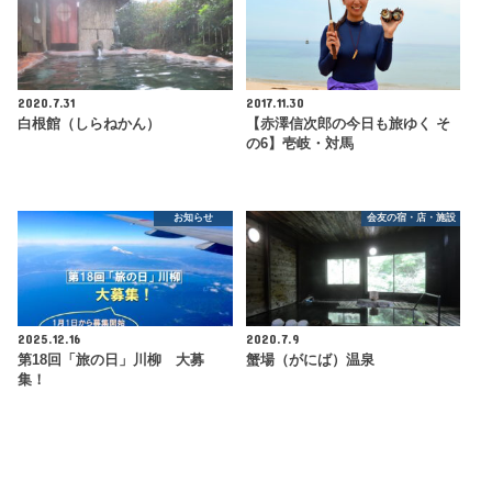
2020.7.31
2017.11.30
白根館（しらねかん）
【赤澤信次郎の今日も旅ゆく そ
の6】壱岐・対馬
お知らせ
会友の宿・店・施設
2025.12.16
2020.7.9
第18回「旅の日」川柳 大募
蟹場（がにば）温泉
集！