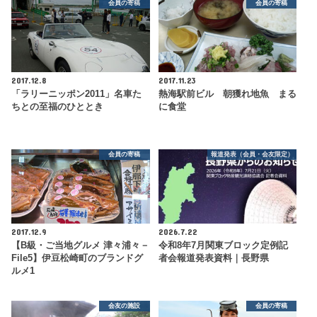
会員の寄稿
会員の寄稿
2017.12.8
2017.11.23
「ラリーニッポン2011」名車た
熱海駅前ビル 朝獲れ地魚 まる
ちとの至福のひととき
に食堂
会員の寄稿
報道発表（会員・会友限定）
2017.12.9
2026.7.22
【B級・ご当地グルメ 津々浦々－
令和8年7月関東ブロック定例記
File5】伊豆松崎町のブランドグ
者会報道発表資料｜長野県
ルメ1
会友の施設
会員の寄稿