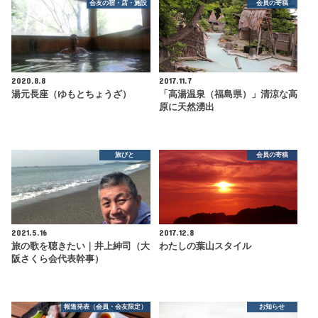
会友の宿・店・施設
会員の寄稿
2020.8.8
2017.11.7
湯元長座（ゆもとちょうざ）
「高湯温泉（福島県）」清涼な高
原に天然湧出
旅びと
会員の寄稿
2021.5.16
2017.12.8
旅の歌を聴きたい｜井上紳司（大
わたしの葉山スタイル
阪さくら会代表幹事）
報道発表（会員・会友限定）
お知らせ