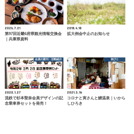
2026.7.21
2018.4.18
第97回近畿6府県観光情報交換会
拡大例会中止のお知らせ
｜兵庫県資料
会員の新刊・活動紹介
旅びと
2020.1.27
2021.5.16
流鉄で杉本聖奈会員デザインの記
コロナと寅さんと鰻温泉｜いから
念乗車券セットを発売！
しひろき