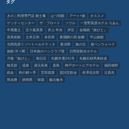
タグ
きのこ料理専門店 創士庵
はづ別館
アート+旅
オススメ
ゲッティセンター
ザ・ブロード
ソウル
一里野高原ホテル ろあん
中尾隆之
五十嵐英美
井上 年央
伊豆
会報紙『旅びと』
原美術館
土井正和
奈良県
奥飛騨の宿 故郷
平山旅館
当間高原リゾートベルナティオ
新潟県
旅の日
旅ペンウォーク
旅館 洋々閣
日本旅のペンクラブ賞
日間賀観光ホテル
月報『旅びと』
朝日荘
札幌市電241号
札幌石材馬車鉄道
槍見舘
温泉
湯元長座
直島
神戸ポートピアホテル
福田徳郎
総会
肉の鶴々亭
芝田真督
賀詞交歓会
赤澤信次郎
辻真先
間貞麿
静岡県
韓国
飯出敏夫