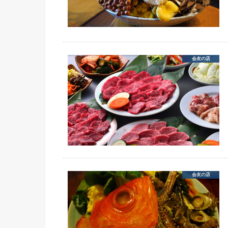
会友の店
会友の店