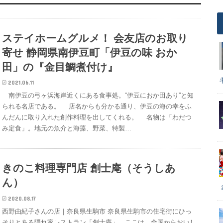
ステイホームグルメ！ 会友店のお取り
寄せ 静岡県南伊豆町「伊豆の味 おか
田」の『金目鯛煮付け』
2021.06.11
南伊豆の弓ヶ浜海岸近くにある食事処。“伊豆におか田あり”と知
られる名店である。 店名からも分かる通り、伊豆の海の幸をふ
んだんに取り入れた創作料理を出してくれる。 名物は「わだつ
み定食」。地元の魚介と海藻、野菜、特製…
きのこ料理専門店 創士庵（そうしあ
ん）
2020.08.17
西野由紀子さんの店｜奈良県生駒市 奈良県生駒市の住宅街にひっ
そりとある隠れ家レストラン「創士庵」。ここは、全国からおいし