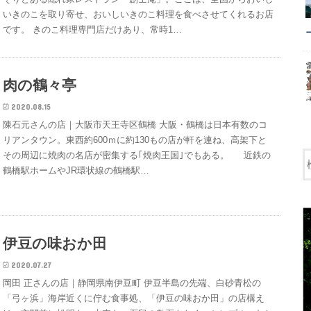
いきのこを取り寄せ、おいしいきのこ料理を食べさせてくれるお店
です。 きのこ料理専門店だけあり、常時1…
肉の鶴々亭
2020.08.15
陳石元さんの店｜大阪市天王寺区鶴橋 大阪・鶴橋は日本有数のコ
リアンタウン。東西約600ｍに約130もの店が軒を連ね、高架下と
その周辺に焼肉の名店が密集する｢焼肉王国｣でもある。 近鉄の
鶴橋駅ホームやJR環状線の鶴橋駅…
伊豆の味おか田
2020.07.27
岡田 正さんの店｜静岡県南伊豆町 伊豆半島の先端、白砂青松の
「弓ヶ浜」海岸近くに佇む食事処、「伊豆の味おか田」の店構え