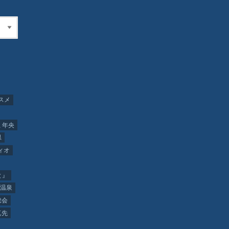
スメ
 年央
県
ィオ
と』
温泉
総会
真先