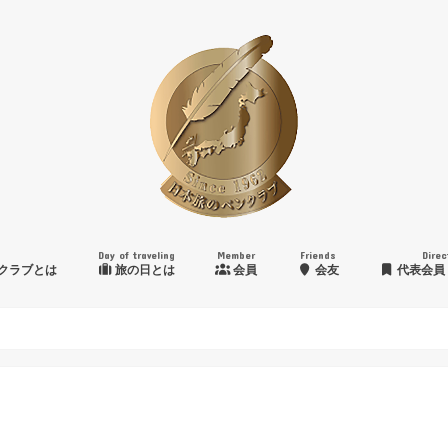
Day of traveling
Member
Friends
Direc
クラブとは
旅の日とは
会員
会友
代表会員
日本旅のペンクラブ賞