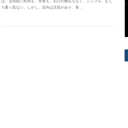
は、玄関前に松明も、水車も、石臼の敷石もなく、シンプル、むし
ろ素っ気ない。しかし、店内は活気があり、客…