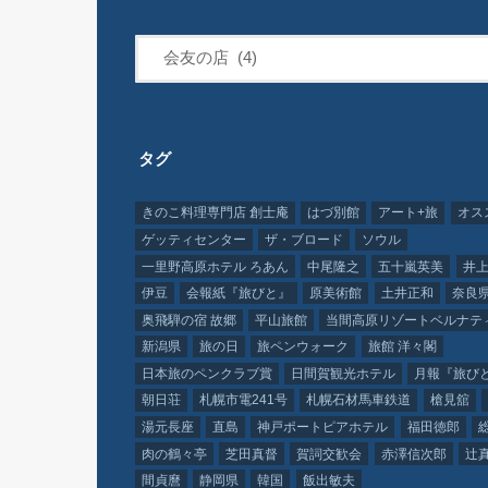
タグ
きのこ料理専門店 創士庵
はづ別館
アート+旅
オス
ゲッティセンター
ザ・ブロード
ソウル
一里野高原ホテル ろあん
中尾隆之
五十嵐英美
井上
伊豆
会報紙『旅びと』
原美術館
土井正和
奈良
奥飛騨の宿 故郷
平山旅館
当間高原リゾートベルナテ
新潟県
旅の日
旅ペンウォーク
旅館 洋々閣
日本旅のペンクラブ賞
日間賀観光ホテル
月報『旅び
朝日荘
札幌市電241号
札幌石材馬車鉄道
槍見舘
湯元長座
直島
神戸ポートピアホテル
福田徳郎
肉の鶴々亭
芝田真督
賀詞交歓会
赤澤信次郎
辻
間貞麿
静岡県
韓国
飯出敏夫