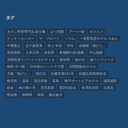
タグ
きのこ料理専門店 創士庵
はづ別館
アート+旅
オススメ
ゲッティセンター
ザ・ブロード
ソウル
一里野高原ホテル ろあん
中尾隆之
五十嵐英美
井上 年央
伊豆
会報紙『旅びと』
原美術館
土井正和
奈良県
奥飛騨の宿 故郷
平山旅館
当間高原リゾートベルナティオ
新潟県
旅の日
旅ペンウォーク
旅館 洋々閣
日本旅のペンクラブ賞
日間賀観光ホテル
月報『旅びと』
朝日荘
札幌市電241号
札幌石材馬車鉄道
槍見舘
温泉
湯元長座
直島
神戸ポートピアホテル
福田徳郎
総会
肉の鶴々亭
芝田真督
賀詞交歓会
赤澤信次郎
辻真先
間貞麿
静岡県
韓国
飯出敏夫