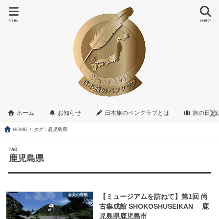
menu
search
ホーム
お知らせ
日本旅のペンクラブとは
旅の日と
HOME
タグ : 鹿児島県
TAG
鹿児島県
会員の寄稿
【ミュージアムを訪ねて】第1回 尚
古集成館 SHOKOSHUSEIKAN 鹿
児島県鹿児島市