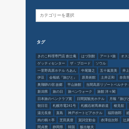
タグ
きのこ料理専門店 創士庵
はづ別館
アート+旅
オス
ゲッティセンター
ザ・ブロード
ソウル
一里野高原ホテル ろあん
中尾隆之
五十嵐英美
井上
伊豆
会報紙『旅びと』
原美術館
土井正和
奈良
奥飛騨の宿 故郷
平山旅館
当間高原リゾートベルナテ
新潟県
旅の日
旅ペンウォーク
旅館 洋々閣
日本旅のペンクラブ賞
日間賀観光ホテル
月報『旅び
朝日荘
札幌市電241号
札幌石材馬車鉄道
槍見舘
湯元長座
直島
神戸ポートピアホテル
福田徳郎
肉の鶴々亭
芝田真督
賀詞交歓会
赤澤信次郎
辻
間貞麿
静岡県
韓国
飯出敏夫