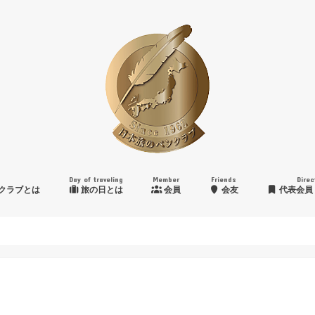
Day of traveling
Member
Friends
Direc
クラブとは
旅の日とは
会員
会友
代表会員
日本旅のペンクラブ賞