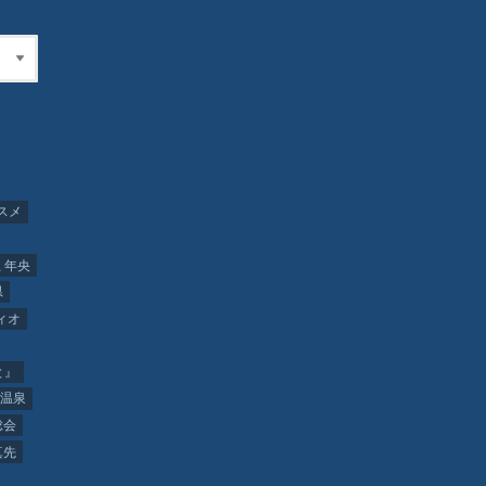
スメ
 年央
県
ィオ
と』
温泉
総会
真先