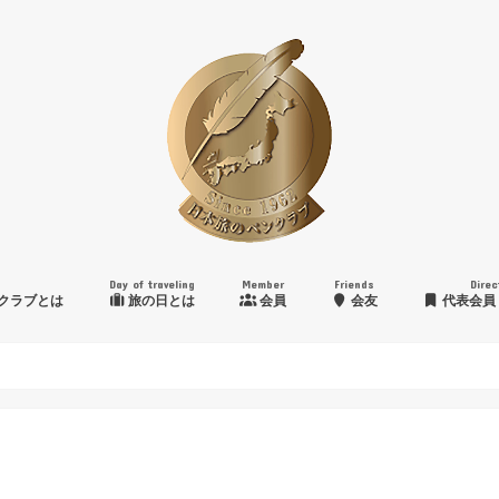
Day of traveling
Member
Friends
Direc
クラブとは
旅の日とは
会員
会友
代表会員
日本旅のペンクラブ賞