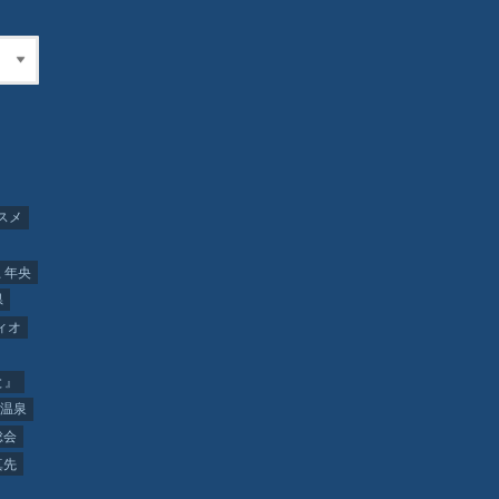
スメ
 年央
県
ィオ
と』
温泉
総会
真先