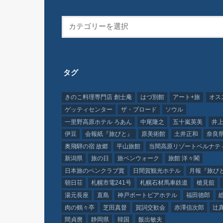
タグ
きのこ料理専門店 創士庵
はづ別館
アート+旅
オス
ゲッティセンター
ザ・ブロード
ソウル
一里野高原ホテル ろあん
中尾隆之
五十嵐英美
井上
伊豆
会報紙『旅びと』
原美術館
土井正和
奈良
奥飛騨の宿 故郷
平山旅館
当間高原リゾートベルナテ
新潟県
旅の日
旅ペンウォーク
旅館 洋々閣
日本旅のペンクラブ賞
日間賀観光ホテル
月報『旅び
朝日荘
札幌市電241号
札幌石材馬車鉄道
槍見舘
湯元長座
直島
神戸ポートピアホテル
福田徳郎
肉の鶴々亭
芝田真督
賀詞交歓会
赤澤信次郎
辻
間貞麿
静岡県
韓国
飯出敏夫