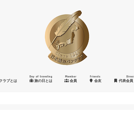
Day of traveling
Member
Friends
Direc
クラブとは
旅の日とは
会員
会友
代表会員
日本旅のペンクラブ賞