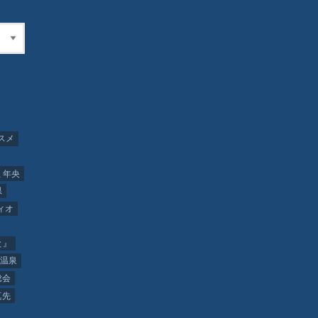
スメ
 年央
県
ィオ
と』
温泉
総会
真先