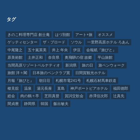
タグ
きのこ料理専門店 創士庵
はづ別館
アート+旅
オススメ
ゲッティセンター
ザ・ブロード
ソウル
一里野高原ホテル ろあん
中尾隆之
五十嵐英美
井上 年央
伊豆
会報紙『旅びと』
原美術館
土井正和
奈良県
奥飛騨の宿 故郷
平山旅館
当間高原リゾートベルナティオ
新潟県
旅の日
旅ペンウォーク
旅館 洋々閣
日本旅のペンクラブ賞
日間賀観光ホテル
月報『旅びと』
朝日荘
札幌市電241号
札幌石材馬車鉄道
槍見舘
温泉
湯元長座
直島
神戸ポートピアホテル
福田徳郎
総会
肉の鶴々亭
芝田真督
賀詞交歓会
赤澤信次郎
辻真先
間貞麿
静岡県
韓国
飯出敏夫