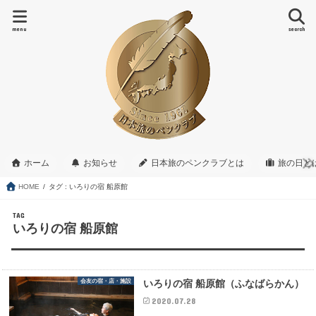
menu
search
ホーム
お知らせ
日本旅のペンクラブとは
旅の日と
HOME
タグ : いろりの宿 船原館
TAG
いろりの宿 船原館
会友の宿・店・施設
いろりの宿 船原館（ふなばらかん）
2020.07.28