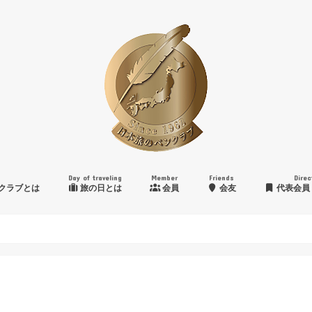
Day of traveling
Member
Friends
Direc
クラブとは
旅の日とは
会員
会友
代表会員
日本旅のペンクラブ賞