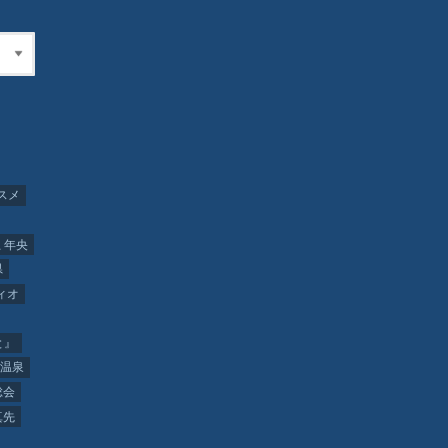
スメ
 年央
県
ィオ
と』
温泉
総会
真先