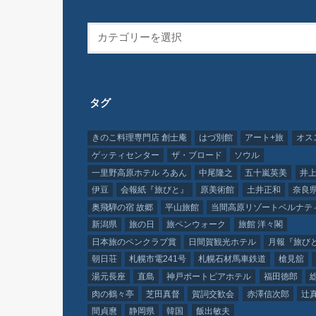
タグ
きのこ料理専門店 創士庵
はづ別館
アート+旅
オス
ゲッティセンター
ザ・ブロード
ソウル
一里野高原ホテル ろあん
中尾隆之
五十嵐英美
井上
伊豆
会報紙『旅びと』
原美術館
土井正和
奈良
奥飛騨の宿 故郷
平山旅館
当間高原リゾートベルナテ
新潟県
旅の日
旅ペンウォーク
旅館 洋々閣
日本旅のペンクラブ賞
日間賀観光ホテル
月報『旅び
朝日荘
札幌市電241号
札幌石材馬車鉄道
槍見舘
湯元長座
直島
神戸ポートピアホテル
福田徳郎
肉の鶴々亭
芝田真督
賀詞交歓会
赤澤信次郎
辻
間貞麿
静岡県
韓国
飯出敏夫