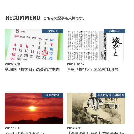
RECOMMEND
こちらの記事も人気です。
お知らせ
お知らせ
2025.4.17
2020.12.13
第38回『旅の日』の会のご案内
月報『旅びと』2020年11月号
会員の寄稿
会員の新刊・活動紹介
2017.12.8
2014.4.18
わたしの葉山スタイル
【会員の新刊紹介】芦原伸著『へ