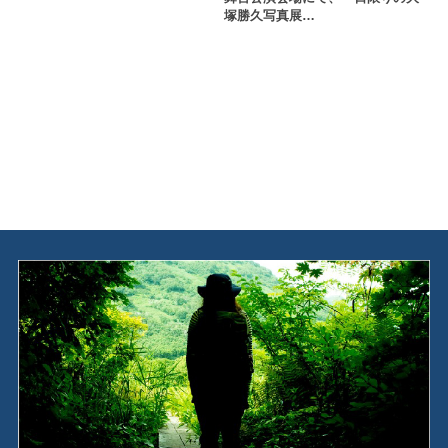
塚勝久写真展…