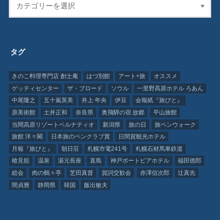
タグ
きのこ料理専門店 創士庵
はづ別館
アート+旅
オススメ
ゲッティセンター
ザ・ブロード
ソウル
一里野高原ホテル ろあん
中尾隆之
五十嵐英美
井上 年央
伊豆
会報紙『旅びと』
原美術館
土井正和
奈良県
奥飛騨の宿 故郷
平山旅館
当間高原リゾートベルナティオ
新潟県
旅の日
旅ペンウォーク
旅館 洋々閣
日本旅のペンクラブ賞
日間賀観光ホテル
月報『旅びと』
朝日荘
札幌市電241号
札幌石材馬車鉄道
槍見舘
温泉
湯元長座
直島
神戸ポートピアホテル
福田徳郎
総会
肉の鶴々亭
芝田真督
賀詞交歓会
赤澤信次郎
辻真先
間貞麿
静岡県
韓国
飯出敏夫