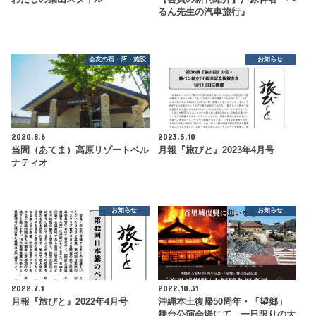
るん先生の汽車旅行』
会友の宿・店・施設
お知らせ
2020.8.6
2023.5.10
当間（あてま）高原リゾートベル
月報『旅びと』2023年4月号
ナティオ
お知らせ
お知らせ
2022.7.1
2022.10.31
月報『旅びと』2022年4月号
沖縄本土復帰50周年・「望郷」
舞台公演会場にて、一日限りの大