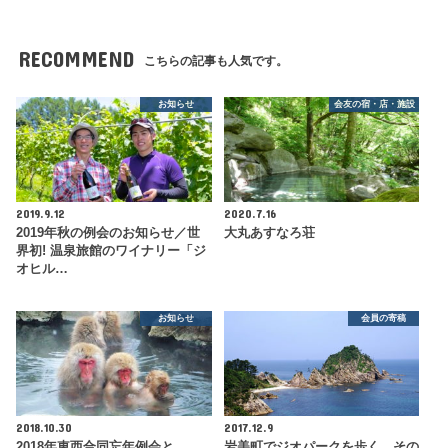
RECOMMEND
こちらの記事も人気です。
お知らせ
会友の宿・店・施設
2019.9.12
2020.7.16
2019年秋の例会のお知らせ／世
大丸あすなろ荘
界初! 温泉旅館のワイナリー「ジ
オヒル…
お知らせ
会員の寄稿
2018.10.30
2017.12.9
2018年東西合同忘年例会と
岩美町でジオパークを歩く その