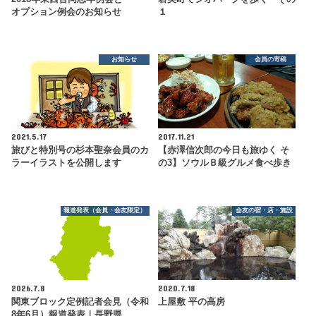
オプション例会のお知らせ
１
お知らせ
会員の寄稿
2021.5.17
2017.11.21
旅びと特別号の杉本聖奈会員のカ
【赤澤信次郎の今日も旅ゆく そ
ラーイラストを公開します
の3】ソウルＢ級グルメ食べ歩き
報道発表（会員・会友限定）
会友の宿・店・施設
2026.7.8
2020.7.18
関東ブロック定例記者会見（令和
上屋敷 平の高房
8年6月）報道発表｜長野県