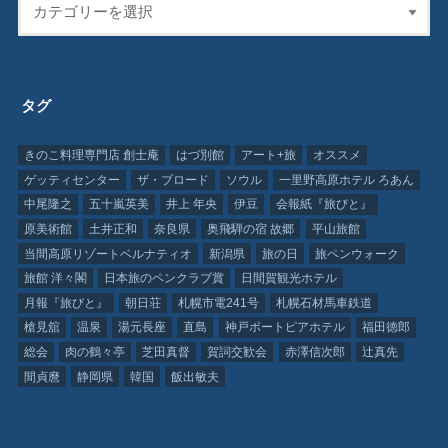
タグ
きのこ料理専門店 創士庵
はづ別館
アート+旅
オススメ
ゲッティセンター
ザ・ブロード
ソウル
一里野高原ホテル ろあん
中尾隆之
五十嵐英美
井上 年央
伊豆
会報紙『旅びと』
原美術館
土井正和
奈良県
奥飛騨の宿 故郷
平山旅館
当間高原リゾートベルナティオ
新潟県
旅の日
旅ペンウォーク
旅館 洋々閣
日本旅のペンクラブ賞
日間賀観光ホテル
月報『旅びと』
朝日荘
札幌市電241号
札幌石材馬車鉄道
槍見舘
温泉
湯元長座
直島
神戸ポートピアホテル
福田徳郎
総会
肉の鶴々亭
芝田真督
賀詞交歓会
赤澤信次郎
辻真先
間貞麿
静岡県
韓国
飯出敏夫