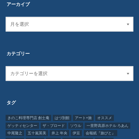
アーカイブ
カテゴリー
タグ
きのこ料理専門店 創士庵
はづ別館
アート+旅
オススメ
ゲッティセンター
ザ・ブロード
ソウル
一里野高原ホテル ろあん
中尾隆之
五十嵐英美
井上 年央
伊豆
会報紙『旅びと』