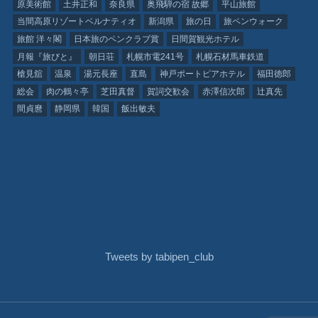
原美術館
土井正和
奈良県
奥飛騨の宿 故郷
平山旅館
当間高原リゾートベルナティオ
新潟県
旅の日
旅ペンウォーク
旅館 洋々閣
日本旅のペンクラブ賞
日間賀観光ホテル
月報『旅びと』
朝日荘
札幌市電241号
札幌石材馬車鉄道
槍見舘
温泉
湯元長座
直島
神戸ポートピアホテル
福田徳郎
総会
肉の鶴々亭
芝田真督
賀詞交歓会
赤澤信次郎
辻真先
間貞麿
静岡県
韓国
飯出敏夫
Tweets by tabipen_club