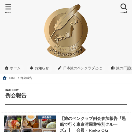
menu
search
ホーム
お知らせ
日本旅のペンクラブとは
旅の日と
HOME
例会報告
CATEGORY
例会報告
例会報告
【旅のペンクラブ例会参加報告『黒
船で行く東京湾周遊特別クルー
ズ』】 会員・Rieko Oki