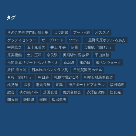
タグ
きのこ料理専門店 創士庵
はづ別館
アート+旅
オススメ
ゲッティセンター
ザ・ブロード
ソウル
一里野高原ホテル ろあん
中尾隆之
五十嵐英美
井上 年央
伊豆
会報紙『旅びと』
原美術館
土井正和
奈良県
奥飛騨の宿 故郷
平山旅館
当間高原リゾートベルナティオ
新潟県
旅の日
旅ペンウォーク
旅館 洋々閣
日本旅のペンクラブ賞
日間賀観光ホテル
月報『旅びと』
朝日荘
札幌市電241号
札幌石材馬車鉄道
槍見舘
温泉
湯元長座
直島
神戸ポートピアホテル
福田徳郎
総会
肉の鶴々亭
芝田真督
賀詞交歓会
赤澤信次郎
辻真先
間貞麿
静岡県
韓国
飯出敏夫