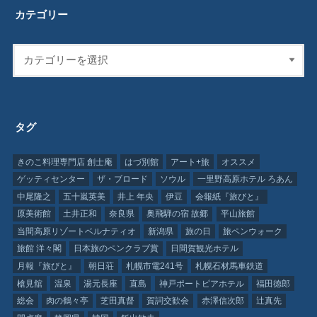
カテゴリー
タグ
きのこ料理専門店 創士庵
はづ別館
アート+旅
オススメ
ゲッティセンター
ザ・ブロード
ソウル
一里野高原ホテル ろあん
中尾隆之
五十嵐英美
井上 年央
伊豆
会報紙『旅びと』
原美術館
土井正和
奈良県
奥飛騨の宿 故郷
平山旅館
当間高原リゾートベルナティオ
新潟県
旅の日
旅ペンウォーク
旅館 洋々閣
日本旅のペンクラブ賞
日間賀観光ホテル
月報『旅びと』
朝日荘
札幌市電241号
札幌石材馬車鉄道
槍見舘
温泉
湯元長座
直島
神戸ポートピアホテル
福田徳郎
総会
肉の鶴々亭
芝田真督
賀詞交歓会
赤澤信次郎
辻真先