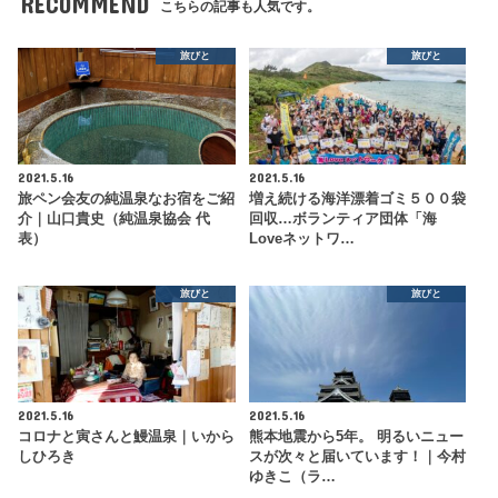
RECOMMEND
こちらの記事も人気です。
旅びと
旅びと
2021.5.16
2021.5.16
旅ペン会友の純温泉なお宿をご紹
増え続ける海洋漂着ゴミ５００袋
介｜山口貴史（純温泉協会 代
回収…ボランティア団体「海
表）
Loveネットワ…
旅びと
旅びと
2021.5.16
2021.5.16
コロナと寅さんと鰻温泉｜いから
熊本地震から5年。 明るいニュー
しひろき
スが次々と届いています！｜今村
ゆきこ（ラ…