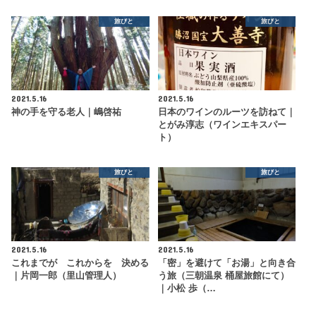
旅びと
旅びと
2021.5.16
2021.5.16
神の手を守る老人｜嶋啓祐
日本のワインのルーツを訪ねて｜
とがみ淳志（ワインエキスパー
ト）
旅びと
旅びと
2021.5.16
2021.5.16
これまでが これからを 決める
「密」を避けて「お湯」と向き合
｜片岡一郎（里山管理人）
う旅（三朝温泉 桶屋旅館にて）
｜小松 歩（…