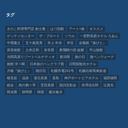
タグ
きのこ料理専門店 創士庵
はづ別館
アート+旅
オススメ
ゲッティセンター
ザ・ブロード
ソウル
一里野高原ホテル ろあん
中尾隆之
五十嵐英美
井上 年央
伊豆
会報紙『旅びと』
原美術館
土井正和
奈良県
奥飛騨の宿 故郷
平山旅館
当間高原リゾートベルナティオ
新潟県
旅の日
旅ペンウォーク
旅館 洋々閣
日本旅のペンクラブ賞
日間賀観光ホテル
月報『旅びと』
朝日荘
札幌市電241号
札幌石材馬車鉄道
槍見舘
温泉
湯元長座
直島
神戸ポートピアホテル
福田徳郎
総会
肉の鶴々亭
芝田真督
賀詞交歓会
赤澤信次郎
辻真先
間貞麿
静岡県
韓国
飯出敏夫