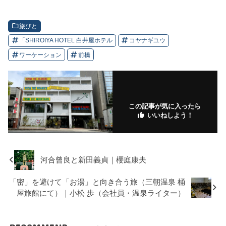
旅びと
「SHIROIYA HOTEL 白井屋ホテル
コヤナギユウ
ワーケーション
前橋
この記事が気に入ったら
いいねしよう！
河合曾良と新田義貞｜櫻庭康夫
「密」を避けて「お湯」と向き合う旅（三朝温泉 桶
屋旅館にて）｜小松 歩（会社員・温泉ライター）