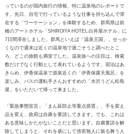
っているのが国内旅行の情報、特に温泉地のレポートで
す。先日、自宅で行っているような仕事を持ち込んで滞
在する「ワーケーション」を体験するため、群馬県は前
橋のアートホテル「SHIROIYA HOTEL 白井屋ホテル」に
7日間滞在しました。群馬といえば「温泉王国」。せっか
くなので週末は近くの温泉地で過ごそうと調べたとこ
ろ、どこの旅館も満室でした。温泉旅への注目は、検索
数だけでなく行動として表れているようです。宿泊はあ
きらめ、伊香保温泉で源泉近くの「伊香保露天風呂」を
楽しみ、バスの運転手さんおすすめの「水沢うどん松島
屋」をいただいて帰って来ました。
「緊急事態宣言」「まん延防止等重点措置」、手を変え
品を変え、政府は自粛を要請してきます。でも、これは
ある意味しかたがないことだと思います。自粛要請を解
除してしまうと、それを盾にして傍若無人に振る舞う人