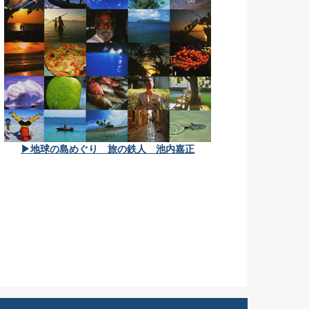
▶地球の島めぐり 旅の鉄人 池内嘉正