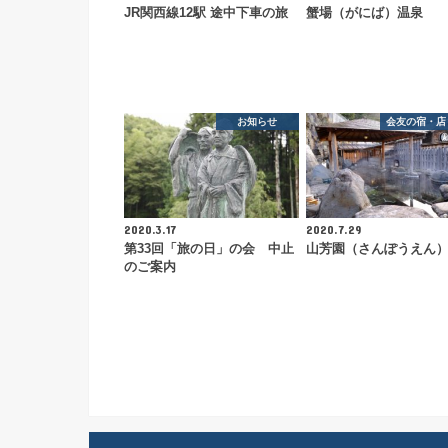
JR関西線12駅 途中下車の旅
蟹場（がにば）温泉
お知らせ
会友の宿・店
2020.3.17
2020.7.29
第33回「旅の日」の会 中止
山芳園（さんぽうえん
のご案内