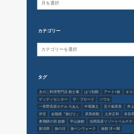
カテゴリー
タグ
きのこ料理専門店 創士庵
はづ別館
アート+旅
オス
ゲッティセンター
ザ・ブロード
ソウル
一里野高原ホテル ろあん
中尾隆之
五十嵐英美
井上
伊豆
会報紙『旅びと』
原美術館
土井正和
奈良
奥飛騨の宿 故郷
平山旅館
当間高原リゾートベルナテ
新潟県
旅の日
旅ペンウォーク
旅館 洋々閣