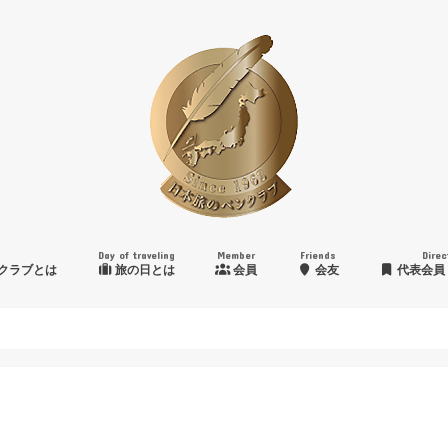
Day of traveling
Member
Friends
Direc
クラブとは
旅の日とは
会員
会友
代表会員
日本旅のペンクラブ賞