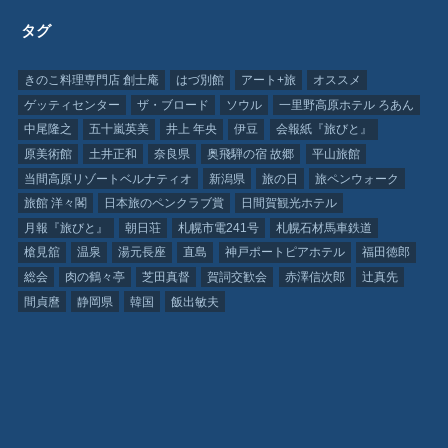
タグ
きのこ料理専門店 創士庵
はづ別館
アート+旅
オススメ
ゲッティセンター
ザ・ブロード
ソウル
一里野高原ホテル ろあん
中尾隆之
五十嵐英美
井上 年央
伊豆
会報紙『旅びと』
原美術館
土井正和
奈良県
奥飛騨の宿 故郷
平山旅館
当間高原リゾートベルナティオ
新潟県
旅の日
旅ペンウォーク
旅館 洋々閣
日本旅のペンクラブ賞
日間賀観光ホテル
月報『旅びと』
朝日荘
札幌市電241号
札幌石材馬車鉄道
槍見舘
温泉
湯元長座
直島
神戸ポートピアホテル
福田徳郎
総会
肉の鶴々亭
芝田真督
賀詞交歓会
赤澤信次郎
辻真先
間貞麿
静岡県
韓国
飯出敏夫