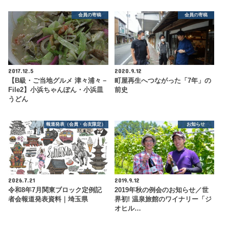
会員の寄稿
会員の寄稿
2017.12.5
2020.9.12
【B級・ご当地グルメ 津々浦々－
町屋再生へつながった「7年」の
File2】小浜ちゃんぽん・小浜皿
前史
うどん
報道発表（会員・会友限定）
お知らせ
2026.7.21
2019.9.12
令和8年7月関東ブロック定例記
2019年秋の例会のお知らせ／世
者会報道発表資料｜埼玉県
界初! 温泉旅館のワイナリー「ジ
オヒル…