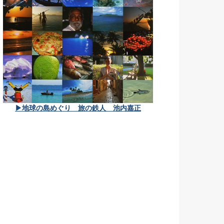
▶地球の島めぐり 旅の鉄人 池内嘉正