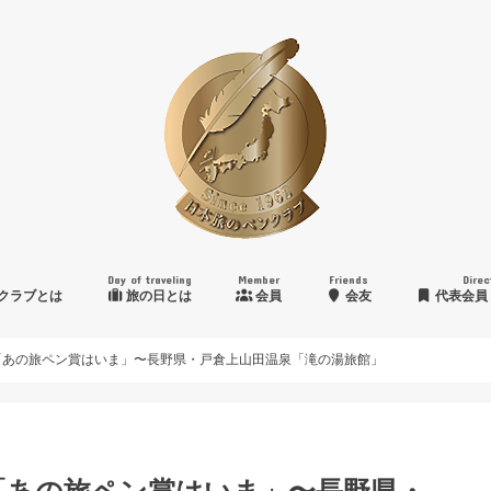
Day of traveling
Member
Friends
Direc
クラブとは
旅の日とは
会員
会友
代表会員
日本旅のペンクラブ賞
「あの旅ペン賞はいま」〜長野県・戸倉上山田温泉「滝の湯旅館」