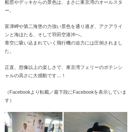
船窓やデッキからの景色は、まさに東京湾のオールスタ
ー。
富津岬や第二海堡の力強い景色を通り過ぎ、アクアライ
ンと海ほたる、そして羽田空港沖へ。
青空に吸い込まれていく飛行機の迫力には圧倒されまし
た。
正直、想像以上の楽しさで、東京湾フェリーのポテンシ
ャルの高さに大感動です…！
（Facebookより転載／最下段にFacebookを表示していま
す）