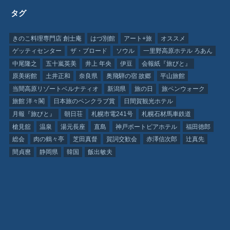
タグ
きのこ料理専門店 創士庵
はづ別館
アート+旅
オススメ
ゲッティセンター
ザ・ブロード
ソウル
一里野高原ホテル ろあん
中尾隆之
五十嵐英美
井上 年央
伊豆
会報紙『旅びと』
原美術館
土井正和
奈良県
奥飛騨の宿 故郷
平山旅館
当間高原リゾートベルナティオ
新潟県
旅の日
旅ペンウォーク
旅館 洋々閣
日本旅のペンクラブ賞
日間賀観光ホテル
月報『旅びと』
朝日荘
札幌市電241号
札幌石材馬車鉄道
槍見舘
温泉
湯元長座
直島
神戸ポートピアホテル
福田徳郎
総会
肉の鶴々亭
芝田真督
賀詞交歓会
赤澤信次郎
辻真先
間貞麿
静岡県
韓国
飯出敏夫